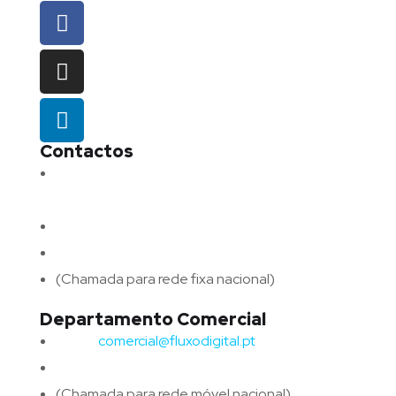
Contactos
Morada:
Avenida Barros e Soares N.º 375,
4715-213 Braga – Portugal
Email:
geral@fluxodigital.pt
Telefone:
(+351) 253 773 151
(Chamada para rede fixa nacional)
Departamento Comercial
Email:
comercial@fluxodigital.pt
Telefone:
(+351)
917 417 057
(Chamada para rede móvel nacional)