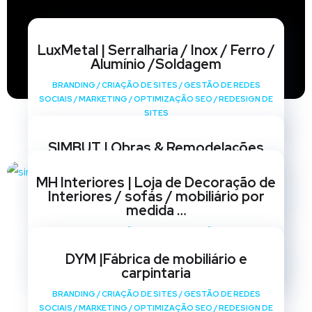
LuxMetal | Serralharia / Inox / Ferro /
Alumínio /Soldagem
BRANDING
/
CRIAÇÃO DE SITES
/
GESTÃO DE REDES
SOCIAIS
/
MARKETING
/
OPTIMIZAÇÃO SEO
/
REDESIGN DE
SITES
SIMBUT | Obras & Remodelações
BRANDING
/
CRIAÇÃO DE SITES
/
GESTÃO DE REDES
MH Interiores | Loja de Decoração de
SOCIAIS
/
MARKETING
/
OPTIMIZAÇÃO SEO
/
REDESIGN DE
Interiores / sofás / mobiliário por
SITES
medida …
BRANDING
/
CRIAÇÃO DE SITES
/
GESTÃO DE REDES
SOCIAIS
/
MARKETING
/
OPTIMIZAÇÃO SEO
/
REDESIGN DE
DYM |Fábrica de mobiliário e
SITES
carpintaria
BRANDING
/
CRIAÇÃO DE SITES
/
GESTÃO DE REDES
SOCIAIS
/
MARKETING
/
OPTIMIZAÇÃO SEO
/
REDESIGN DE