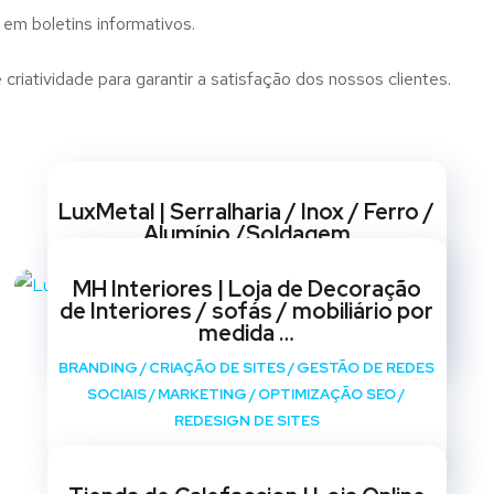
 em boletins informativos.
iatividade para garantir a satisfação dos nossos clientes.
Websites
LuxMetal | Serralharia / Inox / Ferro /
Alumínio /Soldagem
BRANDING
/
CRIAÇÃO DE SITES
/
GESTÃO DE REDES
MH Interiores | Loja de Decoração
SOCIAIS
/
MARKETING
/
OPTIMIZAÇÃO SEO
/
de Interiores / sofás / mobiliário por
REDESIGN DE SITES
medida …
BRANDING
/
CRIAÇÃO DE SITES
/
GESTÃO DE REDES
SOCIAIS
/
MARKETING
/
OPTIMIZAÇÃO SEO
/
REDESIGN DE SITES