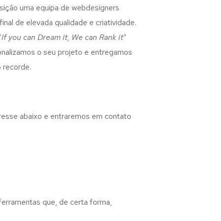
osição uma equipa de webdesigners
inal de elevada qualidade e criatividade.
“
If you can Dream it, We can Rank it
”
rsonalizamos o seu projeto e entregamos
 recorde.
eresse abaixo e entraremos em contato
 ferramentas que, de certa forma,