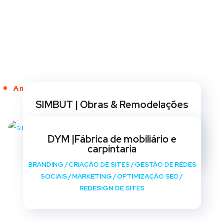
Anos de Serviço
SIMBUT | Obras & Remodelações
BRANDING
/
CRIAÇÃO DE SITES
/
GESTÃO DE REDES
SOCIAIS
/
MARKETING
/
OPTIMIZAÇÃO SEO
/
DYM |Fábrica de mobiliário e
REDESIGN DE SITES
carpintaria
BRANDING
/
CRIAÇÃO DE SITES
/
GESTÃO DE REDES
SOCIAIS
/
MARKETING
/
OPTIMIZAÇÃO SEO
/
REDESIGN DE SITES