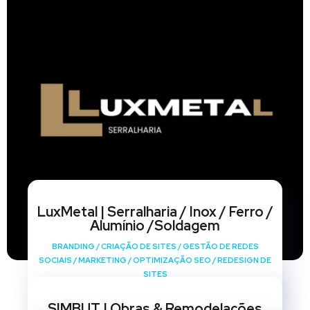
LuxMetal | Serralharia / Inox / Ferro /
Alumínio /Soldagem
BRANDING
/
CRIAÇÃO DE SITES
/
GESTÃO DE REDES
SOCIAIS
/
MARKETING
/
OPTIMIZAÇÃO SEO
/
REDESIGN DE
SITES
SIMBUT | Obras & Remodelações