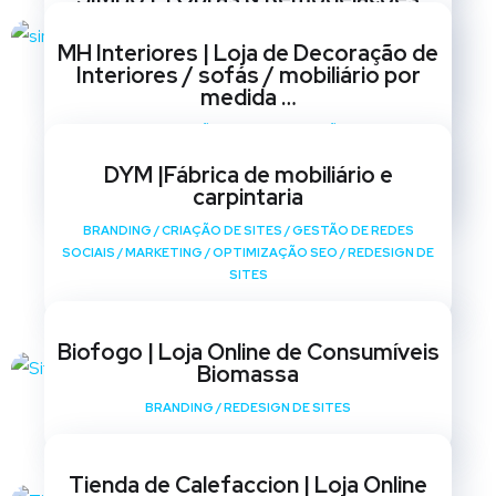
BRANDING
/
CRIAÇÃO DE SITES
/
GESTÃO DE REDES
MH Interiores | Loja de Decoração de
SOCIAIS
/
MARKETING
/
OPTIMIZAÇÃO SEO
/
REDESIGN DE
Interiores / sofás / mobiliário por
SITES
medida …
BRANDING
/
CRIAÇÃO DE SITES
/
GESTÃO DE REDES
SOCIAIS
/
MARKETING
/
OPTIMIZAÇÃO SEO
/
REDESIGN DE
DYM |Fábrica de mobiliário e
SITES
carpintaria
BRANDING
/
CRIAÇÃO DE SITES
/
GESTÃO DE REDES
SOCIAIS
/
MARKETING
/
OPTIMIZAÇÃO SEO
/
REDESIGN DE
SITES
Biofogo | Loja Online de Consumíveis
Biomassa
BRANDING
/
REDESIGN DE SITES
Tienda de Calefaccion | Loja Online