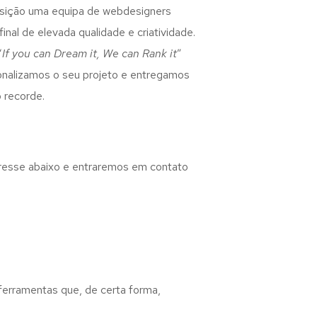
osição uma equipa de webdesigners
inal de elevada qualidade e criatividade.
“
If you can Dream it, We can Rank it
”
rsonalizamos o seu projeto e entregamos
 recorde.
eresse abaixo e entraremos em contato
 ferramentas que, de certa forma,