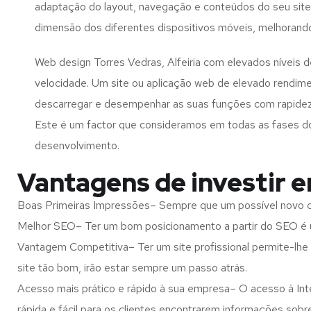
adaptação do layout, navegação e conteúdos do seu site
dimensão dos diferentes dispositivos móveis, melhorand
Web design Torres Vedras, Alfeiria com elevados níveis 
velocidade. Um site ou aplicação web de elevado rendim
descarregar e desempenhar as suas funções com rapide
Este é um factor que consideramos em todas as fases d
desenvolvimento.
Vantagens de investir e
Boas Primeiras Impressões– Sempre que um possível novo cl
Melhor SEO– Ter um bom posicionamento a partir do SEO é u
Vantagem Competitiva– Ter um site profissional permite-lhe
site tão bom, irão estar sempre um passo atrás.
Acesso mais prático e rápido à sua empresa– O acesso à Inte
rápida e fácil para os clientes encontrarem informações so