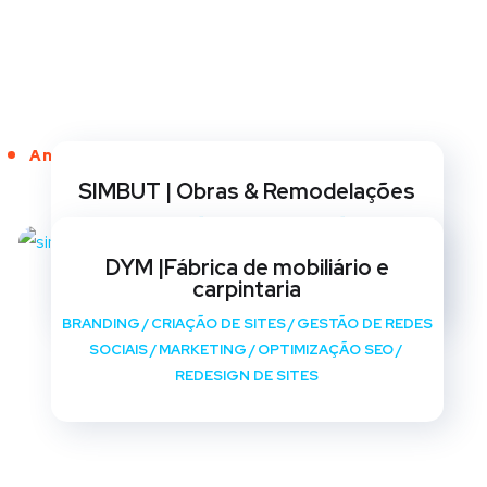
Anos de Serviço
SIMBUT | Obras & Remodelações
BRANDING
/
CRIAÇÃO DE SITES
/
GESTÃO DE REDES
SOCIAIS
/
MARKETING
/
OPTIMIZAÇÃO SEO
/
DYM |Fábrica de mobiliário e
REDESIGN DE SITES
carpintaria
BRANDING
/
CRIAÇÃO DE SITES
/
GESTÃO DE REDES
SOCIAIS
/
MARKETING
/
OPTIMIZAÇÃO SEO
/
REDESIGN DE SITES