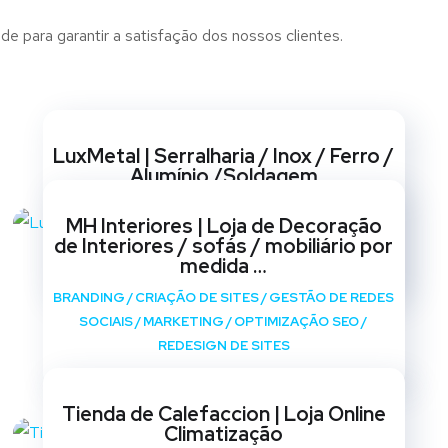
de para garantir a satisfação dos nossos clientes.
Websites
LuxMetal | Serralharia / Inox / Ferro /
Alumínio /Soldagem
BRANDING
/
CRIAÇÃO DE SITES
/
GESTÃO DE REDES
MH Interiores | Loja de Decoração
SOCIAIS
/
MARKETING
/
OPTIMIZAÇÃO SEO
/
de Interiores / sofás / mobiliário por
REDESIGN DE SITES
medida …
BRANDING
/
CRIAÇÃO DE SITES
/
GESTÃO DE REDES
SOCIAIS
/
MARKETING
/
OPTIMIZAÇÃO SEO
/
REDESIGN DE SITES
Tienda de Calefaccion | Loja Online
Climatização