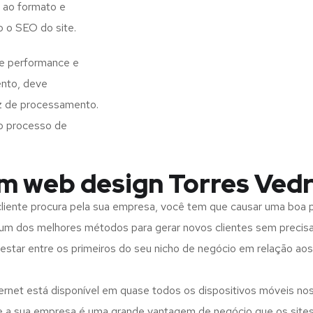
 ao formato e
o o SEO do site.
de performance e
ento, deve
z de processamento.
o processo de
m web design Torres Vedra
iente procura pela sua empresa, você tem que causar uma boa p
m dos melhores métodos para gerar novos clientes sem precisar
 estar entre os primeiros do seu nicho de negócio em relação ao
rnet está disponível em quase todos os dispositivos móveis nos
bre a sua empresa é uma grande vantagem de negócio que os site