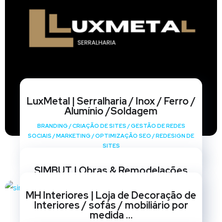
LuxMetal | Serralharia / Inox / Ferro /
Alumínio /Soldagem
BRANDING
/
CRIAÇÃO DE SITES
/
GESTÃO DE REDES
SOCIAIS
/
MARKETING
/
OPTIMIZAÇÃO SEO
/
REDESIGN DE
SITES
SIMBUT | Obras & Remodelações
BRANDING
/
CRIAÇÃO DE SITES
/
GESTÃO DE REDES
MH Interiores | Loja de Decoração de
SOCIAIS
/
MARKETING
/
OPTIMIZAÇÃO SEO
/
REDESIGN DE
Interiores / sofás / mobiliário por
SITES
medida …