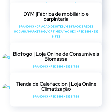
BRANDING
/
CRIAÇÃO DE SITES
/
GESTÃO DE REDES
SOCIAIS
/
MARKETING
/
OPTIMIZAÇÃO SEO
/
REDESIGN DE
DYM |Fábrica de mobiliário e
SITES
carpintaria
BRANDING
/
CRIAÇÃO DE SITES
/
GESTÃO DE REDES
SOCIAIS
/
MARKETING
/
OPTIMIZAÇÃO SEO
/
REDESIGN DE
SITES
Biofogo | Loja Online de Consumíveis
Biomassa
BRANDING
/
REDESIGN DE SITES
Tienda de Calefaccion | Loja Online
Climatização
BRANDING
/
REDESIGN DE SITES