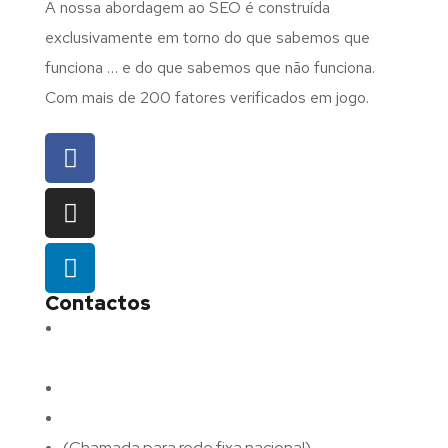
A nossa abordagem ao SEO é construída
exclusivamente em torno do que sabemos que
funciona … e do que sabemos que não funciona.
Com mais de 200 fatores verificados em jogo.
Contactos
Morada:
Avenida Barros e Soares N.º 375,
4715-213 Braga – Portugal
Email:
geral@fluxodigital.pt
Telefone:
(+351) 253 773 151
(Chamada para rede fixa nacional)