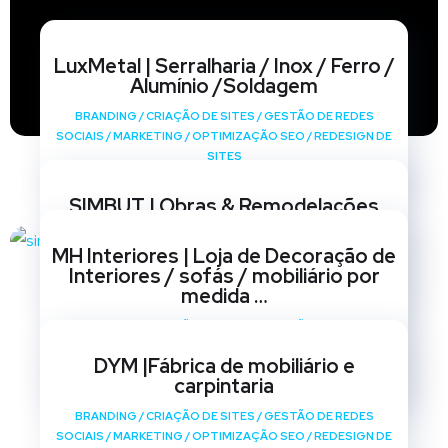
LuxMetal | Serralharia / Inox / Ferro /
Alumínio /Soldagem
BRANDING
/
CRIAÇÃO DE SITES
/
GESTÃO DE REDES
SOCIAIS
/
MARKETING
/
OPTIMIZAÇÃO SEO
/
REDESIGN DE
SITES
SIMBUT | Obras & Remodelações
BRANDING
/
CRIAÇÃO DE SITES
/
GESTÃO DE REDES
MH Interiores | Loja de Decoração de
SOCIAIS
/
MARKETING
/
OPTIMIZAÇÃO SEO
/
REDESIGN DE
Interiores / sofás / mobiliário por
SITES
medida …
BRANDING
/
CRIAÇÃO DE SITES
/
GESTÃO DE REDES
SOCIAIS
/
MARKETING
/
OPTIMIZAÇÃO SEO
/
REDESIGN DE
DYM |Fábrica de mobiliário e
SITES
carpintaria
BRANDING
/
CRIAÇÃO DE SITES
/
GESTÃO DE REDES
SOCIAIS
/
MARKETING
/
OPTIMIZAÇÃO SEO
/
REDESIGN DE