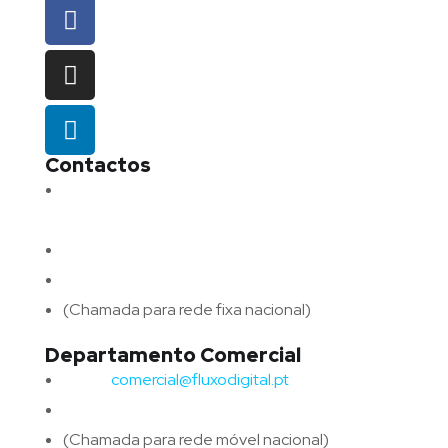
Contactos
Morada:
Avenida Barros e Soares N.º 375,
4715-213 Braga – Portugal
Email:
geral@fluxodigital.pt
Telefone:
(+351) 253 773 151
(Chamada para rede fixa nacional)
Departamento Comercial
Email:
comercial@fluxodigital.pt
Telefone:
(+351)
917 417 057
(Chamada para rede móvel nacional)