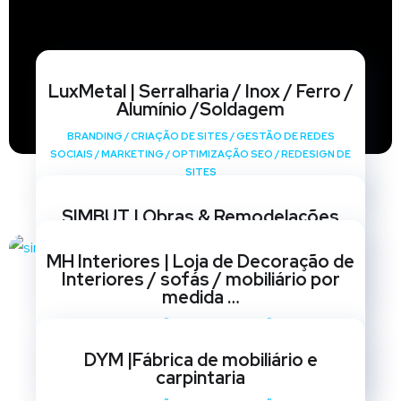
LuxMetal | Serralharia / Inox / Ferro /
Alumínio /Soldagem
BRANDING
/
CRIAÇÃO DE SITES
/
GESTÃO DE REDES
SOCIAIS
/
MARKETING
/
OPTIMIZAÇÃO SEO
/
REDESIGN DE
SITES
SIMBUT | Obras & Remodelações
BRANDING
/
CRIAÇÃO DE SITES
/
GESTÃO DE REDES
MH Interiores | Loja de Decoração de
SOCIAIS
/
MARKETING
/
OPTIMIZAÇÃO SEO
/
REDESIGN DE
Interiores / sofás / mobiliário por
SITES
medida …
BRANDING
/
CRIAÇÃO DE SITES
/
GESTÃO DE REDES
SOCIAIS
/
MARKETING
/
OPTIMIZAÇÃO SEO
/
REDESIGN DE
DYM |Fábrica de mobiliário e
SITES
carpintaria