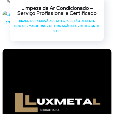
Portfólio
Limpeza de Ar Condicionado –
Serviço Profissional e Certificado
BRANDING
/
CRIAÇÃO DE SITES
/
GESTÃO DE REDES
SOCIAIS
/
MARKETING
/
OPTIMIZAÇÃO SEO
/
REDESIGN DE
SITES