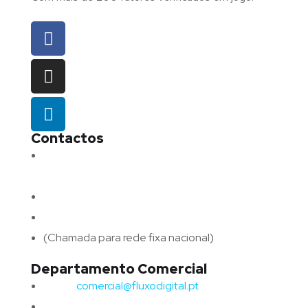
Contactos
Morada:
Avenida Barros e Soares N.º 375,
4715-213 Braga – Portugal
Email:
geral@fluxodigital.pt
Telefone:
(+351) 253 773 151
(Chamada para rede fixa nacional)
Departamento Comercial
Email:
comercial@fluxodigital.pt
Telefone:
(+351)
917 417 057