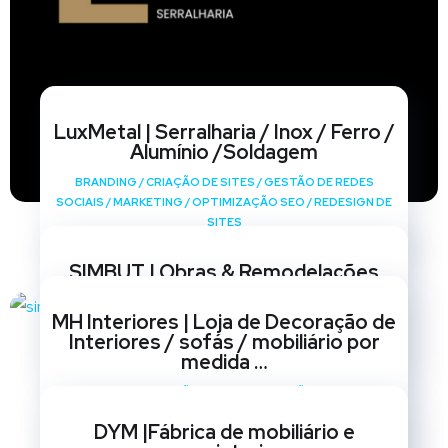
LuxMetal | Serralharia / Inox / Ferro /
Alumínio /Soldagem
BRANDING
/
CRIAÇÃO DE SITES
/
GESTÃO DE REDES
SOCIAIS
/
MARKETING
/
OPTIMIZAÇÃO SEO
/
REDESIGN DE
SITES
SIMBUT | Obras & Remodelações
BRANDING
/
CRIAÇÃO DE SITES
/
GESTÃO DE REDES
MH Interiores | Loja de Decoração de
SOCIAIS
/
MARKETING
/
OPTIMIZAÇÃO SEO
/
REDESIGN DE
Interiores / sofás / mobiliário por
SITES
medida …
BRANDING
/
CRIAÇÃO DE SITES
/
GESTÃO DE REDES
SOCIAIS
/
MARKETING
/
OPTIMIZAÇÃO SEO
/
REDESIGN DE
DYM |Fábrica de mobiliário e
SITES