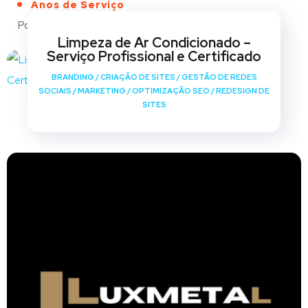
Anos de Serviço
Portfólio
Limpeza de Ar Condicionado –
Serviço Profissional e Certificado
BRANDING
/
CRIAÇÃO DE SITES
/
GESTÃO DE REDES
SOCIAIS
/
MARKETING
/
OPTIMIZAÇÃO SEO
/
REDESIGN DE
SITES