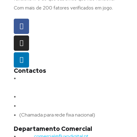
Com mais de 200 fatores verificados em jogo.
Contactos
Morada:
Avenida Barros e Soares N.º 375,
4715-213 Braga – Portugal
Email:
geral@fluxodigital.pt
Telefone:
(+351) 253 773 151
(Chamada para rede fixa nacional)
Departamento Comercial
Email:
comercial@fluxodigital.pt