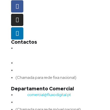
Contactos
Morada:
Avenida Barros e Soares N.º 375,
4715-213 Braga – Portugal
Email:
geral@fluxodigital.pt
Telefone:
(+351) 253 773 151
(Chamada para rede fixa nacional)
Departamento Comercial
Email:
comercial@fluxodigital.pt
Telefone:
(+351)
917 417 057
(Chamada para rede móvel nacional)