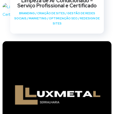
Limpeza de Ar Condicionado –
Serviço Profissional e Certificado
BRANDING
/
CRIAÇÃO DE SITES
/
GESTÃO DE REDES
SOCIAIS
/
MARKETING
/
OPTIMIZAÇÃO SEO
/
REDESIGN DE
SITES