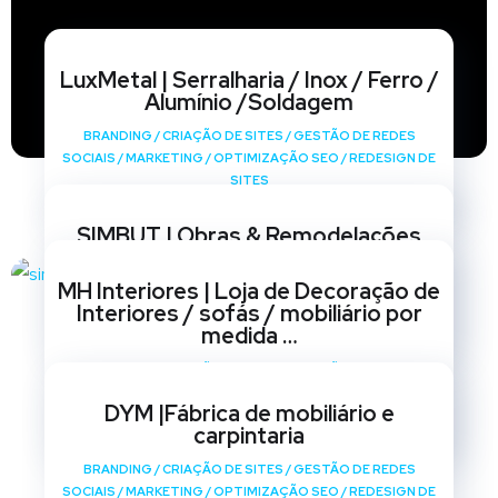
LuxMetal | Serralharia / Inox / Ferro /
Alumínio /Soldagem
BRANDING
/
CRIAÇÃO DE SITES
/
GESTÃO DE REDES
SOCIAIS
/
MARKETING
/
OPTIMIZAÇÃO SEO
/
REDESIGN DE
SITES
SIMBUT | Obras & Remodelações
BRANDING
/
CRIAÇÃO DE SITES
/
GESTÃO DE REDES
MH Interiores | Loja de Decoração de
SOCIAIS
/
MARKETING
/
OPTIMIZAÇÃO SEO
/
REDESIGN DE
Interiores / sofás / mobiliário por
SITES
medida …
BRANDING
/
CRIAÇÃO DE SITES
/
GESTÃO DE REDES
SOCIAIS
/
MARKETING
/
OPTIMIZAÇÃO SEO
/
REDESIGN DE
DYM |Fábrica de mobiliário e
SITES
carpintaria
BRANDING
/
CRIAÇÃO DE SITES
/
GESTÃO DE REDES
SOCIAIS
/
MARKETING
/
OPTIMIZAÇÃO SEO
/
REDESIGN DE