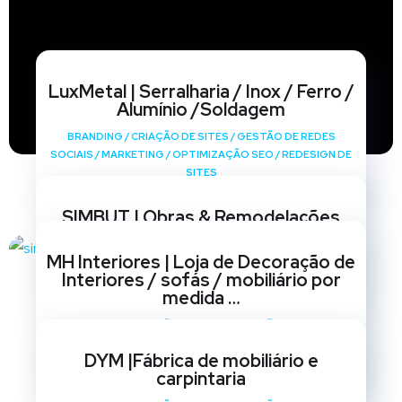
LuxMetal | Serralharia / Inox / Ferro /
Alumínio /Soldagem
BRANDING
/
CRIAÇÃO DE SITES
/
GESTÃO DE REDES
SOCIAIS
/
MARKETING
/
OPTIMIZAÇÃO SEO
/
REDESIGN DE
SITES
SIMBUT | Obras & Remodelações
BRANDING
/
CRIAÇÃO DE SITES
/
GESTÃO DE REDES
MH Interiores | Loja de Decoração de
SOCIAIS
/
MARKETING
/
OPTIMIZAÇÃO SEO
/
REDESIGN DE
Interiores / sofás / mobiliário por
SITES
medida …
BRANDING
/
CRIAÇÃO DE SITES
/
GESTÃO DE REDES
SOCIAIS
/
MARKETING
/
OPTIMIZAÇÃO SEO
/
REDESIGN DE
DYM |Fábrica de mobiliário e
SITES
carpintaria