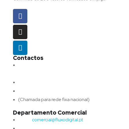
Contactos
Morada:
Avenida Barros e Soares N.º 375,
4715-213 Braga – Portugal
Email:
geral@fluxodigital.pt
Telefone:
(+351) 253 773 151
(Chamada para rede fixa nacional)
Departamento Comercial
Email:
comercial@fluxodigital.pt
Telefone:
(+351)
917 417 057