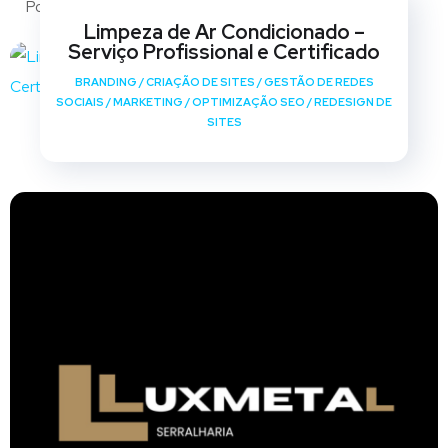
Portfólio
Limpeza de Ar Condicionado –
Serviço Profissional e Certificado
BRANDING
/
CRIAÇÃO DE SITES
/
GESTÃO DE REDES
SOCIAIS
/
MARKETING
/
OPTIMIZAÇÃO SEO
/
REDESIGN DE
SITES