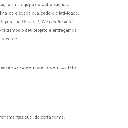
osição uma equipa de webdesigners
inal de elevada qualidade e criatividade.
“
If you can Dream it, We can Rank it
”
rsonalizamos o seu projeto e entregamos
 recorde.
eresse abaixo e entraremos em contato
 ferramentas que, de certa forma,