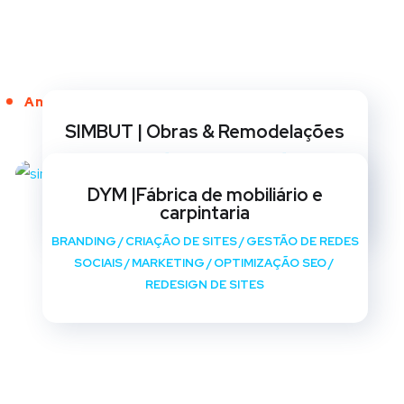
Anos de Serviço
SIMBUT | Obras & Remodelações
BRANDING
/
CRIAÇÃO DE SITES
/
GESTÃO DE REDES
SOCIAIS
/
MARKETING
/
OPTIMIZAÇÃO SEO
/
DYM |Fábrica de mobiliário e
REDESIGN DE SITES
carpintaria
BRANDING
/
CRIAÇÃO DE SITES
/
GESTÃO DE REDES
SOCIAIS
/
MARKETING
/
OPTIMIZAÇÃO SEO
/
REDESIGN DE SITES