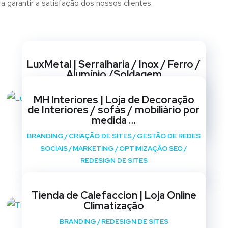
a garantir a satisfação dos nossos clientes.
Websites
LuxMetal | Serralharia / Inox / Ferro /
Alumínio /Soldagem
BRANDING
/
CRIAÇÃO DE SITES
/
GESTÃO DE REDES
MH Interiores | Loja de Decoração
SOCIAIS
/
MARKETING
/
OPTIMIZAÇÃO SEO
/
de Interiores / sofás / mobiliário por
REDESIGN DE SITES
medida …
BRANDING
/
CRIAÇÃO DE SITES
/
GESTÃO DE REDES
SOCIAIS
/
MARKETING
/
OPTIMIZAÇÃO SEO
/
REDESIGN DE SITES
Tienda de Calefaccion | Loja Online
Climatização
BRANDING
/
REDESIGN DE SITES