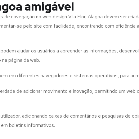
lagoa amigável
tas de navegação no web design
Vila Flor, Alagoa
devem ser criad
imentar-se pelo site com facilidade, encontrando com eficiência
to podem ajudar os usuários a apreender as informações, desenvo
o na página da web.
e bem em diferentes navegadores e sistemas operativos, para aum
iberdade de adicionar movimento e inovação, permitindo um web 
utilizador, adicionando caixas de comentários e pesquisas de opin
 em boletins informativos.