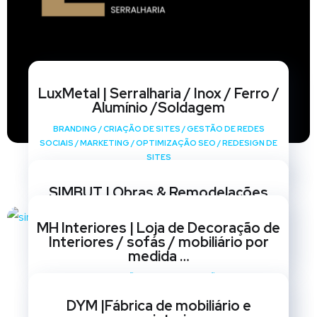
LuxMetal | Serralharia / Inox / Ferro /
Alumínio /Soldagem
BRANDING
/
CRIAÇÃO DE SITES
/
GESTÃO DE REDES
SOCIAIS
/
MARKETING
/
OPTIMIZAÇÃO SEO
/
REDESIGN DE
SITES
SIMBUT | Obras & Remodelações
BRANDING
/
CRIAÇÃO DE SITES
/
GESTÃO DE REDES
MH Interiores | Loja de Decoração de
SOCIAIS
/
MARKETING
/
OPTIMIZAÇÃO SEO
/
REDESIGN DE
Interiores / sofás / mobiliário por
SITES
medida …
BRANDING
/
CRIAÇÃO DE SITES
/
GESTÃO DE REDES
SOCIAIS
/
MARKETING
/
OPTIMIZAÇÃO SEO
/
REDESIGN DE
DYM |Fábrica de mobiliário e
SITES