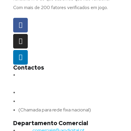
Com mais de 200 fatores verificados em jogo.
Contactos
Morada:
Avenida Barros e Soares N.º 375,
4715-213 Braga – Portugal
Email:
geral@fluxodigital.pt
Telefone:
(+351) 253 773 151
(Chamada para rede fixa nacional)
Departamento Comercial
Email:
comercial@fluxodigital.pt