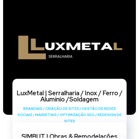
LuxMetal | Serralharia / Inox / Ferro /
Alumínio /Soldagem
BRANDING
/
CRIAÇÃO DE SITES
/
GESTÃO DE REDES
SOCIAIS
/
MARKETING
/
OPTIMIZAÇÃO SEO
/
REDESIGN DE
SITES
SIMBUT | Obras & Remodelações