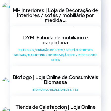
BRANDING
/
CRIAÇÃO DE SITES
/
GESTÃO DE REDES
MH Interiores | Loja de Decoração de
SOCIAIS
/
MARKETING
/
OPTIMIZAÇÃO SEO
/
REDESIGN DE
Interiores / sofás / mobiliário por
SITES
medida …
BRANDING
/
CRIAÇÃO DE SITES
/
GESTÃO DE REDES
SOCIAIS
/
MARKETING
/
OPTIMIZAÇÃO SEO
/
REDESIGN DE
DYM |Fábrica de mobiliário e
SITES
carpintaria
BRANDING
/
CRIAÇÃO DE SITES
/
GESTÃO DE REDES
SOCIAIS
/
MARKETING
/
OPTIMIZAÇÃO SEO
/
REDESIGN DE
SITES
Biofogo | Loja Online de Consumíveis
Biomassa
BRANDING
/
REDESIGN DE SITES
Tienda de Calefaccion | Loja Online