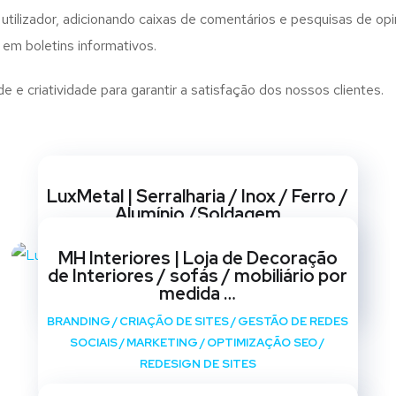
utilizador, adicionando caixas de comentários e pesquisas de opin
 em boletins informativos.
e criatividade para garantir a satisfação dos nossos clientes.
Websites
LuxMetal | Serralharia / Inox / Ferro /
Alumínio /Soldagem
BRANDING
/
CRIAÇÃO DE SITES
/
GESTÃO DE REDES
MH Interiores | Loja de Decoração
SOCIAIS
/
MARKETING
/
OPTIMIZAÇÃO SEO
/
de Interiores / sofás / mobiliário por
REDESIGN DE SITES
medida …
BRANDING
/
CRIAÇÃO DE SITES
/
GESTÃO DE REDES
SOCIAIS
/
MARKETING
/
OPTIMIZAÇÃO SEO
/
REDESIGN DE SITES