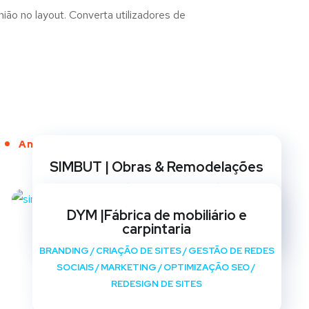
ião no layout. Converta utilizadores de
Anos de Serviço
SIMBUT | Obras & Remodelações
BRANDING
/
CRIAÇÃO DE SITES
/
GESTÃO DE REDES
SOCIAIS
/
MARKETING
/
OPTIMIZAÇÃO SEO
/
DYM |Fábrica de mobiliário e
REDESIGN DE SITES
carpintaria
BRANDING
/
CRIAÇÃO DE SITES
/
GESTÃO DE REDES
SOCIAIS
/
MARKETING
/
OPTIMIZAÇÃO SEO
/
REDESIGN DE SITES