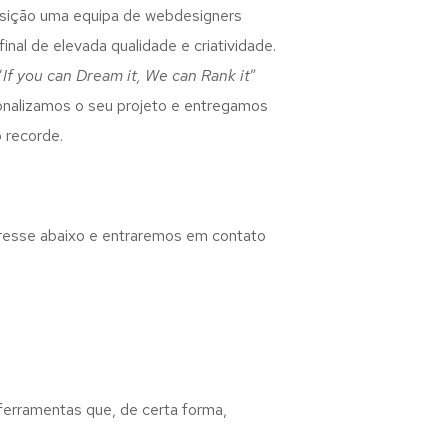
osição uma equipa de webdesigners
inal de elevada qualidade e criatividade.
“
If you can Dream it, We can Rank it
”
rsonalizamos o seu projeto e entregamos
 recorde.
eresse abaixo e entraremos em contato
 ferramentas que, de certa forma,