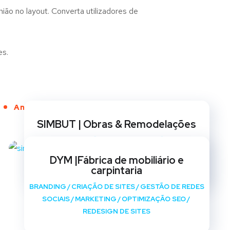
ião no layout. Converta utilizadores de
es.
Anos de Serviço
SIMBUT | Obras & Remodelações
BRANDING
/
CRIAÇÃO DE SITES
/
GESTÃO DE REDES
SOCIAIS
/
MARKETING
/
OPTIMIZAÇÃO SEO
/
DYM |Fábrica de mobiliário e
REDESIGN DE SITES
carpintaria
BRANDING
/
CRIAÇÃO DE SITES
/
GESTÃO DE REDES
SOCIAIS
/
MARKETING
/
OPTIMIZAÇÃO SEO
/
REDESIGN DE SITES