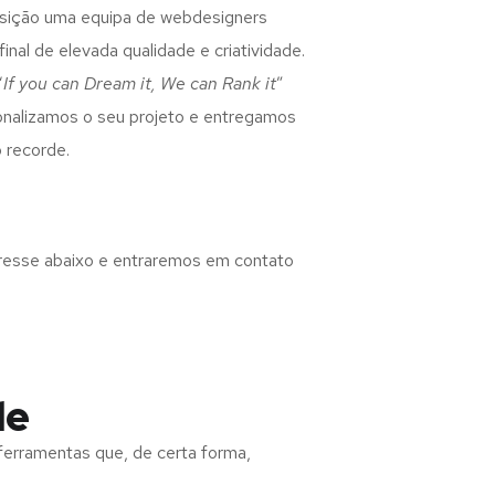
osição uma equipa de webdesigners
inal de elevada qualidade e criatividade.
“
If you can Dream it, We can Rank it
”
rsonalizamos o seu projeto e entregamos
 recorde.
eresse abaixo e entraremos em contato
de
 ferramentas que, de certa forma,