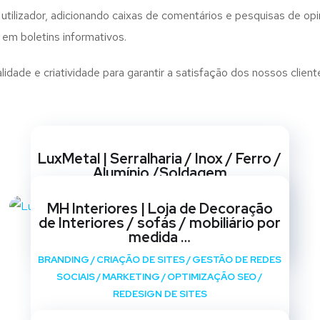
utilizador, adicionando caixas de comentários e pesquisas de opin
 em boletins informativos.
ade e criatividade para garantir a satisfação dos nossos client
Websites
LuxMetal | Serralharia / Inox / Ferro /
Alumínio /Soldagem
BRANDING
/
CRIAÇÃO DE SITES
/
GESTÃO DE REDES
MH Interiores | Loja de Decoração
SOCIAIS
/
MARKETING
/
OPTIMIZAÇÃO SEO
/
de Interiores / sofás / mobiliário por
REDESIGN DE SITES
medida …
BRANDING
/
CRIAÇÃO DE SITES
/
GESTÃO DE REDES
SOCIAIS
/
MARKETING
/
OPTIMIZAÇÃO SEO
/
REDESIGN DE SITES