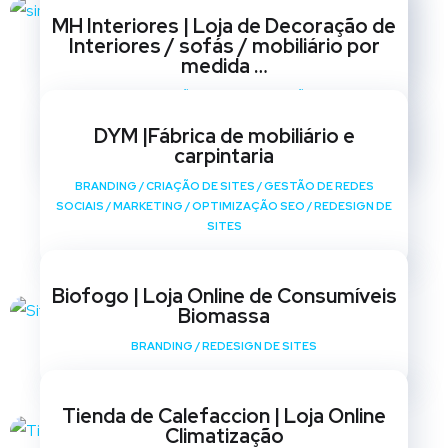
BRANDING
/
CRIAÇÃO DE SITES
/
GESTÃO DE REDES
MH Interiores | Loja de Decoração de
SOCIAIS
/
MARKETING
/
OPTIMIZAÇÃO SEO
/
REDESIGN DE
Interiores / sofás / mobiliário por
SITES
medida …
BRANDING
/
CRIAÇÃO DE SITES
/
GESTÃO DE REDES
SOCIAIS
/
MARKETING
/
OPTIMIZAÇÃO SEO
/
REDESIGN DE
DYM |Fábrica de mobiliário e
SITES
carpintaria
BRANDING
/
CRIAÇÃO DE SITES
/
GESTÃO DE REDES
SOCIAIS
/
MARKETING
/
OPTIMIZAÇÃO SEO
/
REDESIGN DE
SITES
Biofogo | Loja Online de Consumíveis
Biomassa
BRANDING
/
REDESIGN DE SITES
Tienda de Calefaccion | Loja Online
Climatização