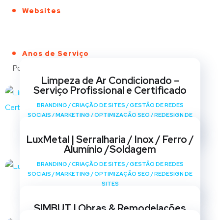
Websites
Anos de Serviço
Portfólio
Limpeza de Ar Condicionado –
Serviço Profissional e Certificado
BRANDING
/
CRIAÇÃO DE SITES
/
GESTÃO DE REDES
SOCIAIS
/
MARKETING
/
OPTIMIZAÇÃO SEO
/
REDESIGN DE
SITES
LuxMetal | Serralharia / Inox / Ferro /
Alumínio /Soldagem
BRANDING
/
CRIAÇÃO DE SITES
/
GESTÃO DE REDES
SOCIAIS
/
MARKETING
/
OPTIMIZAÇÃO SEO
/
REDESIGN DE
SITES
SIMBUT | Obras & Remodelações