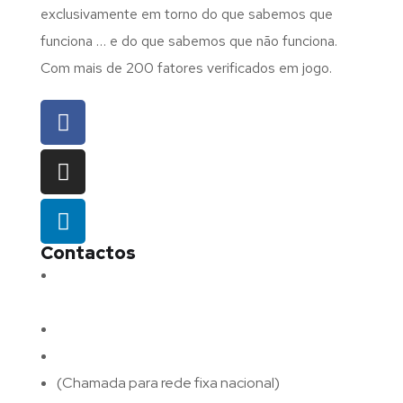
exclusivamente em torno do que sabemos que
funciona … e do que sabemos que não funciona.
Com mais de 200 fatores verificados em jogo.
Contactos
Morada:
Avenida Barros e Soares N.º 375,
4715-213 Braga – Portugal
Email:
geral@fluxodigital.pt
Telefone:
(+351) 253 773 151
(Chamada para rede fixa nacional)