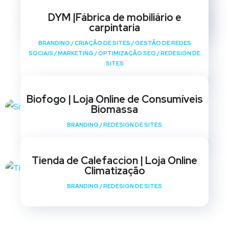
SOCIAIS
/
MARKETING
/
OPTIMIZAÇÃO SEO
/
REDESIGN DE
DYM |Fábrica de mobiliário e
SITES
carpintaria
BRANDING
/
CRIAÇÃO DE SITES
/
GESTÃO DE REDES
SOCIAIS
/
MARKETING
/
OPTIMIZAÇÃO SEO
/
REDESIGN DE
SITES
Biofogo | Loja Online de Consumíveis
Biomassa
BRANDING
/
REDESIGN DE SITES
Tienda de Calefaccion | Loja Online
Climatização
BRANDING
/
REDESIGN DE SITES