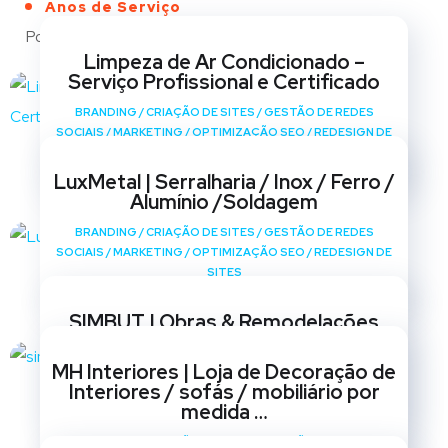
Anos de Serviço
Portfólio
Limpeza de Ar Condicionado –
Serviço Profissional e Certificado
BRANDING
/
CRIAÇÃO DE SITES
/
GESTÃO DE REDES
SOCIAIS
/
MARKETING
/
OPTIMIZAÇÃO SEO
/
REDESIGN DE
SITES
LuxMetal | Serralharia / Inox / Ferro /
Alumínio /Soldagem
BRANDING
/
CRIAÇÃO DE SITES
/
GESTÃO DE REDES
SOCIAIS
/
MARKETING
/
OPTIMIZAÇÃO SEO
/
REDESIGN DE
SITES
SIMBUT | Obras & Remodelações
BRANDING
/
CRIAÇÃO DE SITES
/
GESTÃO DE REDES
MH Interiores | Loja de Decoração de
SOCIAIS
/
MARKETING
/
OPTIMIZAÇÃO SEO
/
REDESIGN DE
Interiores / sofás / mobiliário por
SITES
medida …
BRANDING
/
CRIAÇÃO DE SITES
/
GESTÃO DE REDES