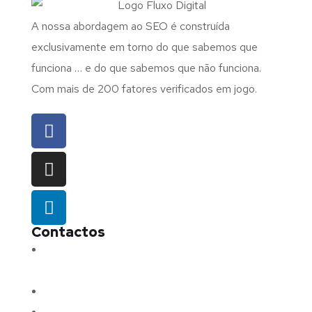
A nossa abordagem ao SEO é construída
exclusivamente em torno do que sabemos que
funciona … e do que sabemos que não funciona.
Com mais de 200 fatores verificados em jogo.
Contactos
Morada:
Avenida Barros e Soares N.º 375,
4715-213 Braga – Portugal
Email:
geral@fluxodigital.pt
Telefone:
(+351) 253 773 151