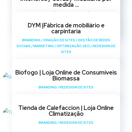
medida …
BRANDING
/
CRIAÇÃO DE SITES
/
GESTÃO DE REDES
SOCIAIS
/
MARKETING
/
OPTIMIZAÇÃO SEO
/
REDESIGN DE
DYM |Fábrica de mobiliário e
SITES
carpintaria
BRANDING
/
CRIAÇÃO DE SITES
/
GESTÃO DE REDES
SOCIAIS
/
MARKETING
/
OPTIMIZAÇÃO SEO
/
REDESIGN DE
SITES
Biofogo | Loja Online de Consumíveis
Biomassa
BRANDING
/
REDESIGN DE SITES
Tienda de Calefaccion | Loja Online
Climatização
BRANDING
/
REDESIGN DE SITES