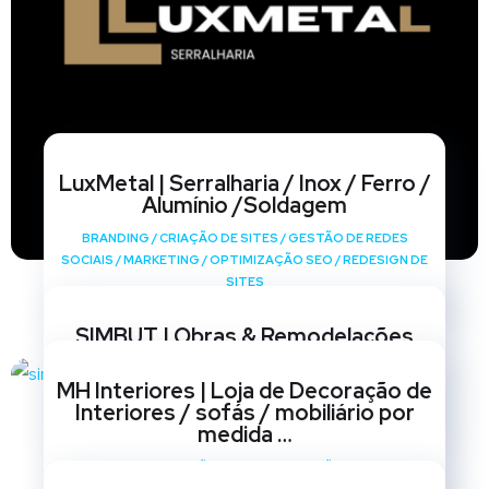
LuxMetal | Serralharia / Inox / Ferro /
Alumínio /Soldagem
BRANDING
/
CRIAÇÃO DE SITES
/
GESTÃO DE REDES
SOCIAIS
/
MARKETING
/
OPTIMIZAÇÃO SEO
/
REDESIGN DE
SITES
SIMBUT | Obras & Remodelações
BRANDING
/
CRIAÇÃO DE SITES
/
GESTÃO DE REDES
MH Interiores | Loja de Decoração de
SOCIAIS
/
MARKETING
/
OPTIMIZAÇÃO SEO
/
REDESIGN DE
Interiores / sofás / mobiliário por
SITES
medida …
BRANDING
/
CRIAÇÃO DE SITES
/
GESTÃO DE REDES