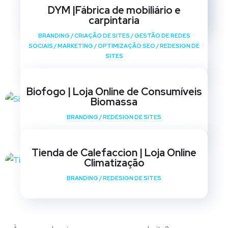
SOCIAIS
/
MARKETING
/
OPTIMIZAÇÃO SEO
/
REDESIGN DE
DYM |Fábrica de mobiliário e
SITES
carpintaria
BRANDING
/
CRIAÇÃO DE SITES
/
GESTÃO DE REDES
SOCIAIS
/
MARKETING
/
OPTIMIZAÇÃO SEO
/
REDESIGN DE
SITES
Biofogo | Loja Online de Consumíveis
Biomassa
BRANDING
/
REDESIGN DE SITES
Tienda de Calefaccion | Loja Online
Climatização
BRANDING
/
REDESIGN DE SITES