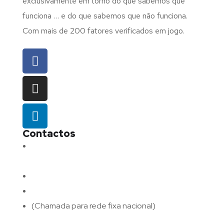
exclusivamente em torno do que sabemos que
funciona … e do que sabemos que não funciona.
Com mais de 200 fatores verificados em jogo.
Contactos
Morada:
Avenida Barros e Soares N.º 375,
4715-213 Braga – Portugal
Email:
geral@fluxodigital.pt
Telefone:
(+351) 253 773 151
(Chamada para rede fixa nacional)