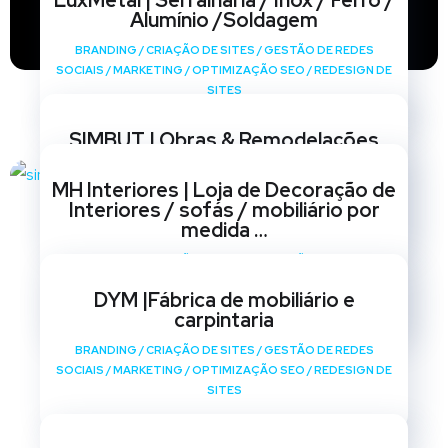
LuxMetal | Serralharia / Inox / Ferro /
Alumínio /Soldagem
BRANDING
/
CRIAÇÃO DE SITES
/
GESTÃO DE REDES
SOCIAIS
/
MARKETING
/
OPTIMIZAÇÃO SEO
/
REDESIGN DE
SITES
SIMBUT | Obras & Remodelações
BRANDING
/
CRIAÇÃO DE SITES
/
GESTÃO DE REDES
MH Interiores | Loja de Decoração de
SOCIAIS
/
MARKETING
/
OPTIMIZAÇÃO SEO
/
REDESIGN DE
Interiores / sofás / mobiliário por
SITES
medida …
BRANDING
/
CRIAÇÃO DE SITES
/
GESTÃO DE REDES
SOCIAIS
/
MARKETING
/
OPTIMIZAÇÃO SEO
/
REDESIGN DE
DYM |Fábrica de mobiliário e
SITES
carpintaria
BRANDING
/
CRIAÇÃO DE SITES
/
GESTÃO DE REDES
SOCIAIS
/
MARKETING
/
OPTIMIZAÇÃO SEO
/
REDESIGN DE
SITES