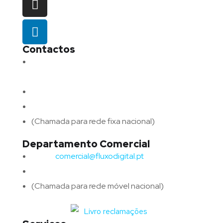
Contactos
Morada:
Avenida Barros e Soares N.º 375,
4715-213 Braga – Portugal
Email:
geral@fluxodigital.pt
Telefone:
(+351) 253 773 151
(Chamada para rede fixa nacional)
Departamento Comercial
Email:
comercial@fluxodigital.pt
Telefone:
(+351)
917 417 057
(Chamada para rede móvel nacional)