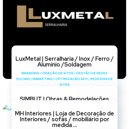
LuxMetal | Serralharia / Inox / Ferro /
Alumínio /Soldagem
BRANDING
/
CRIAÇÃO DE SITES
/
GESTÃO DE REDES
SOCIAIS
/
MARKETING
/
OPTIMIZAÇÃO SEO
/
REDESIGN DE
SITES
SIMBUT | Obras & Remodelações
BRANDING
/
CRIAÇÃO DE SITES
/
GESTÃO DE REDES
MH Interiores | Loja de Decoração de
SOCIAIS
/
MARKETING
/
OPTIMIZAÇÃO SEO
/
REDESIGN DE
Interiores / sofás / mobiliário por
SITES
medida …