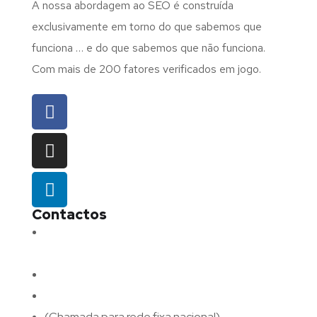
A nossa abordagem ao SEO é construída
exclusivamente em torno do que sabemos que
funciona … e do que sabemos que não funciona.
Com mais de 200 fatores verificados em jogo.
Contactos
Morada:
Avenida Barros e Soares N.º 375,
4715-213 Braga – Portugal
Email:
geral@fluxodigital.pt
Telefone:
(+351) 253 773 151
(Chamada para rede fixa nacional)