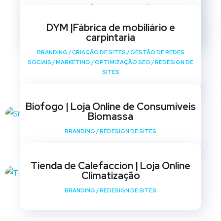
BRANDING
/
CRIAÇÃO DE SITES
/
GESTÃO DE REDES
SOCIAIS
/
MARKETING
/
OPTIMIZAÇÃO SEO
/
REDESIGN DE
DYM |Fábrica de mobiliário e
SITES
carpintaria
BRANDING
/
CRIAÇÃO DE SITES
/
GESTÃO DE REDES
SOCIAIS
/
MARKETING
/
OPTIMIZAÇÃO SEO
/
REDESIGN DE
SITES
Biofogo | Loja Online de Consumíveis
Biomassa
BRANDING
/
REDESIGN DE SITES
Tienda de Calefaccion | Loja Online
Climatização
BRANDING
/
REDESIGN DE SITES