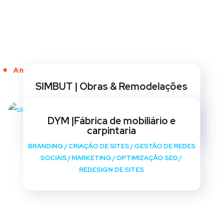
Anos de Serviço
SIMBUT | Obras & Remodelações
BRANDING
/
CRIAÇÃO DE SITES
/
GESTÃO DE REDES
SOCIAIS
/
MARKETING
/
OPTIMIZAÇÃO SEO
/
DYM |Fábrica de mobiliário e
REDESIGN DE SITES
carpintaria
BRANDING
/
CRIAÇÃO DE SITES
/
GESTÃO DE REDES
SOCIAIS
/
MARKETING
/
OPTIMIZAÇÃO SEO
/
REDESIGN DE SITES