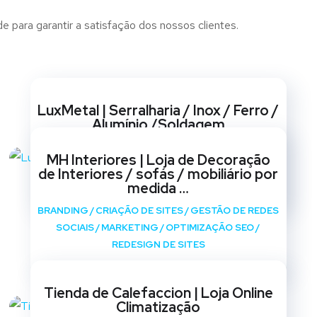
e para garantir a satisfação dos nossos clientes.
Websites
LuxMetal | Serralharia / Inox / Ferro /
Alumínio /Soldagem
BRANDING
/
CRIAÇÃO DE SITES
/
GESTÃO DE REDES
MH Interiores | Loja de Decoração
SOCIAIS
/
MARKETING
/
OPTIMIZAÇÃO SEO
/
de Interiores / sofás / mobiliário por
REDESIGN DE SITES
medida …
BRANDING
/
CRIAÇÃO DE SITES
/
GESTÃO DE REDES
SOCIAIS
/
MARKETING
/
OPTIMIZAÇÃO SEO
/
REDESIGN DE SITES
Tienda de Calefaccion | Loja Online
Climatização