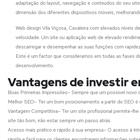
adaptação do layout, navegação e conteúdos do seu site
dimensão dos diferentes dispositivos móveis, melhorand
Web design Vila Viçosa, Cavaleira com elevados níveis d
velocidade. Um site ou aplicação web de elevado rendim
descarregar e desempenhar as suas funções com rapide
Este é um factor que consideramos em todas as fases d
desenvolvimento.
Vantagens de investir e
Boas Primeiras Impressões– Sempre que um possível novo cl
Melhor SEO– Ter um bom posicionamento a partir do SEO é u
Vantagem Competitiva– Ter um site profissional permite-lhe
site tão bom, irão estar sempre um passo atrás.
Acesso mais prático e rápido à sua empresa– O acesso à Inte
rápida e fácil para os clientes encontrarem informações so