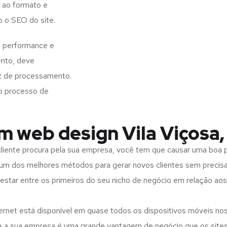
 ao formato e
o o SEO do site.
e performance e
ento, deve
z de processamento.
o processo de
m web design Vila Viçosa,
iente procura pela sua empresa, você tem que causar uma boa p
m dos melhores métodos para gerar novos clientes sem precisar
 estar entre os primeiros do seu nicho de negócio em relação ao
rnet está disponível em quase todos os dispositivos móveis nos
bre a sua empresa é uma grande vantagem de negócio que os site