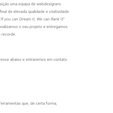
osição uma equipa de webdesigners
inal de elevada qualidade e criatividade.
“
If you can Dream it, We can Rank it
”
rsonalizamos o seu projeto e entregamos
 recorde.
eresse abaixo e entraremos em contato
 ferramentas que, de certa forma,