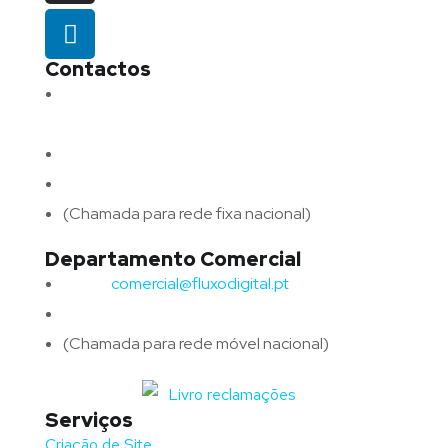
Contactos
Morada:
Avenida Barros e Soares N.º 375,
4715-213 Braga – Portugal
Email:
geral@fluxodigital.pt
Telefone:
(+351) 253 773 151
(Chamada para rede fixa nacional)
Departamento Comercial
Email:
comercial@fluxodigital.pt
Telefone:
(+351)
917 417 057
(Chamada para rede móvel nacional)
Serviços
Criação de Site