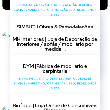
BRANDING
/
CRIAÇÃO DE SITES
/
GESTÃO DE REDES
SOCIAIS
/
MARKETING
/
OPTIMIZAÇÃO SEO
/
REDESIGN DE
SITES
SIMBUT | Obras & Remodelações
BRANDING
/
CRIAÇÃO DE SITES
/
GESTÃO DE REDES
MH Interiores | Loja de Decoração de
SOCIAIS
/
MARKETING
/
OPTIMIZAÇÃO SEO
/
REDESIGN DE
Interiores / sofás / mobiliário por
SITES
medida …
BRANDING
/
CRIAÇÃO DE SITES
/
GESTÃO DE REDES
SOCIAIS
/
MARKETING
/
OPTIMIZAÇÃO SEO
/
REDESIGN DE
DYM |Fábrica de mobiliário e
SITES
carpintaria
BRANDING
/
CRIAÇÃO DE SITES
/
GESTÃO DE REDES
SOCIAIS
/
MARKETING
/
OPTIMIZAÇÃO SEO
/
REDESIGN DE
SITES
Biofogo | Loja Online de Consumíveis