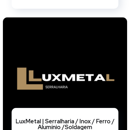
LuxMetal | Serralharia / Inox / Ferro /
Alumínio /Soldagem