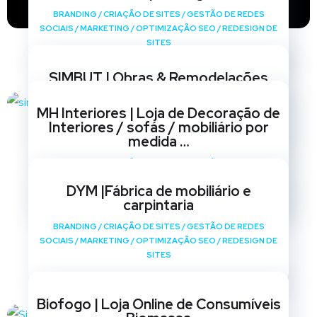
BRANDING
/
CRIAÇÃO DE SITES
/
GESTÃO DE REDES
SOCIAIS
/
MARKETING
/
OPTIMIZAÇÃO SEO
/
REDESIGN DE
SITES
SIMBUT | Obras & Remodelações
BRANDING
/
CRIAÇÃO DE SITES
/
GESTÃO DE REDES
MH Interiores | Loja de Decoração de
SOCIAIS
/
MARKETING
/
OPTIMIZAÇÃO SEO
/
REDESIGN DE
Interiores / sofás / mobiliário por
SITES
medida …
BRANDING
/
CRIAÇÃO DE SITES
/
GESTÃO DE REDES
SOCIAIS
/
MARKETING
/
OPTIMIZAÇÃO SEO
/
REDESIGN DE
DYM |Fábrica de mobiliário e
SITES
carpintaria
BRANDING
/
CRIAÇÃO DE SITES
/
GESTÃO DE REDES
SOCIAIS
/
MARKETING
/
OPTIMIZAÇÃO SEO
/
REDESIGN DE
SITES
Biofogo | Loja Online de Consumíveis