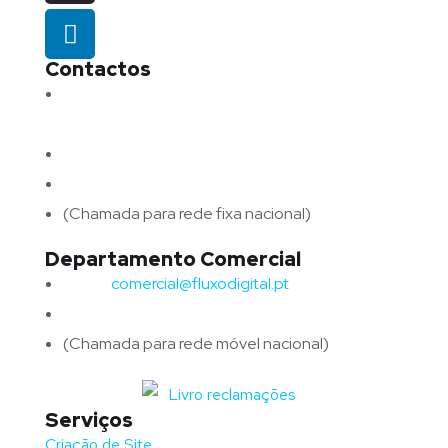
Contactos
Morada:
Avenida Barros e Soares N.º 375,
4715-213 Braga – Portugal
Email:
geral@fluxodigital.pt
Telefone:
(+351) 253 773 151
(Chamada para rede fixa nacional)
Departamento Comercial
Email:
comercial@fluxodigital.pt
Telefone:
(+351)
917 417 057
(Chamada para rede móvel nacional)
Serviços
Criação de Site