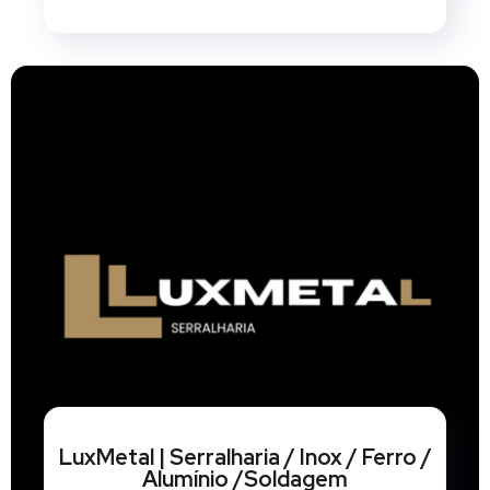
LuxMetal | Serralharia / Inox / Ferro /
Alumínio /Soldagem