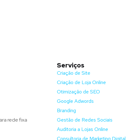
Serviços
nida Barros e Soares
Criação de Site
Criação de Loja Online
ga – Portugal
Otimização de SEO
fluxodigital.pt
Google Adwords
351) 253 773 151
Branding
ra rede fixa
Gestão de Redes Sociais
Auditoria a Lojas Online
Consultoria de Marketing Digital