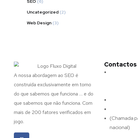
SEO
(6)
Uncategorized
(2)
Web Design
(3)
Contactos
Morada:
Ave
A nossa abordagem ao SEO é
N.º 375,
construída exclusivamente em torno
4715-213 Bra
do que sabemos que funciona … e do
Email:
geral@
que sabemos que não funciona. Com
Telefone:
(+
mais de 200 fatores verificados em
(Chamada pa
jogo.
nacional)