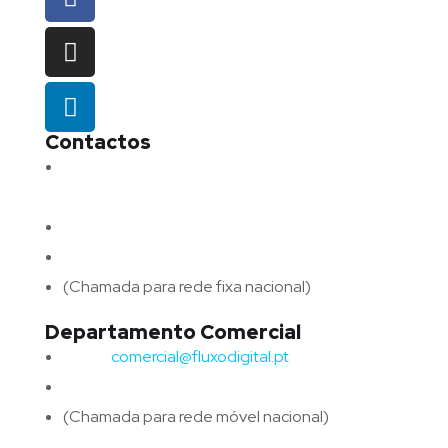
Contactos
Morada:
Avenida Barros e Soares N.º 375,
4715-213 Braga – Portugal
Email:
geral@fluxodigital.pt
Telefone:
(+351) 253 773 151
(Chamada para rede fixa nacional)
Departamento Comercial
Email:
comercial@fluxodigital.pt
Telefone:
(+351)
917 417 057
(Chamada para rede móvel nacional)