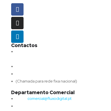
Contactos
Morada:
Avenida Barros e Soares N.º 375,
4715-213 Braga – Portugal
Email:
geral@fluxodigital.pt
Telefone:
(+351) 253 773 151
(Chamada para rede fixa nacional)
Departamento Comercial
Email:
comercial@fluxodigital.pt
Telefone:
(+351)
917 417 057