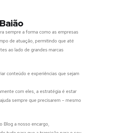
Baião
para sempre a forma como as empresas
ampo de atuação, permitindo que até
otes ao lado de grandes marcas
criar conteúdo e experiências que sejam
amente com eles, a estratégia é estar
o ajuda sempre que precisarem – mesmo
 o Blog a nosso encargo,
e tudo para que a transição para o seu