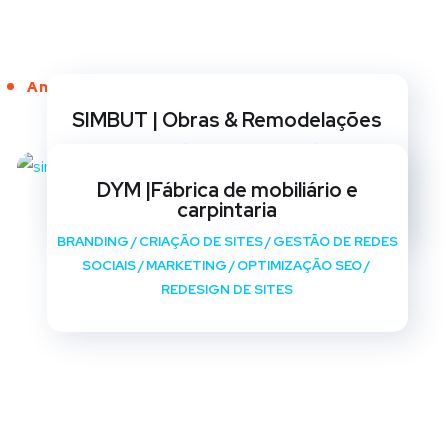
Anos de Serviço
SIMBUT | Obras & Remodelações
BRANDING
/
CRIAÇÃO DE SITES
/
GESTÃO DE REDES
SOCIAIS
/
MARKETING
/
OPTIMIZAÇÃO SEO
/
DYM |Fábrica de mobiliário e
REDESIGN DE SITES
carpintaria
BRANDING
/
CRIAÇÃO DE SITES
/
GESTÃO DE REDES
SOCIAIS
/
MARKETING
/
OPTIMIZAÇÃO SEO
/
REDESIGN DE SITES