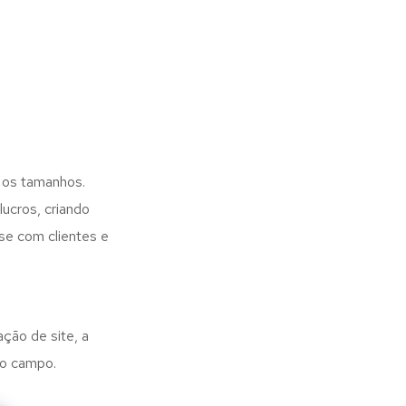
 os tamanhos.
ucros, criando
se com clientes e
ação de site, a
no campo.