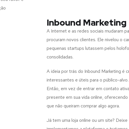
ção
Inbound Marketing 
A Internet e as redes sociais mudaram 
procuram novos clientes. Ele nivelou o c
pequenas startups lutassem pelos holof
consolidadas.
A ideia por trás do Inbound Marketing é 
interessantes e úteis para o público-alvo.
Então, em vez de entrar em contato ativ
presente em sua vida online, oferecend
que não queiram comprar algo agora.
Já tem uma loja online ou um site? Deixe
implementamos a plataforma e tratamos d