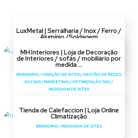
Websites
LuxMetal | Serralharia / Inox / Ferro /
Alumínio /Soldagem
BRANDING
/
CRIAÇÃO DE SITES
/
GESTÃO DE REDES
MH Interiores | Loja de Decoração
SOCIAIS
/
MARKETING
/
OPTIMIZAÇÃO SEO
/
de Interiores / sofás / mobiliário por
REDESIGN DE SITES
medida …
BRANDING
/
CRIAÇÃO DE SITES
/
GESTÃO DE REDES
SOCIAIS
/
MARKETING
/
OPTIMIZAÇÃO SEO
/
REDESIGN DE SITES
Tienda de Calefaccion | Loja Online
Climatização
BRANDING
/
REDESIGN DE SITES