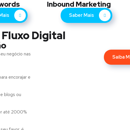
words
Inbound Marketing
Mais
Saber Mais
 Fluxo Digital
ão
seu negócio nas
Saiba M
ara encorajar e
e blogs ou
er até 2000%
seu favor. é