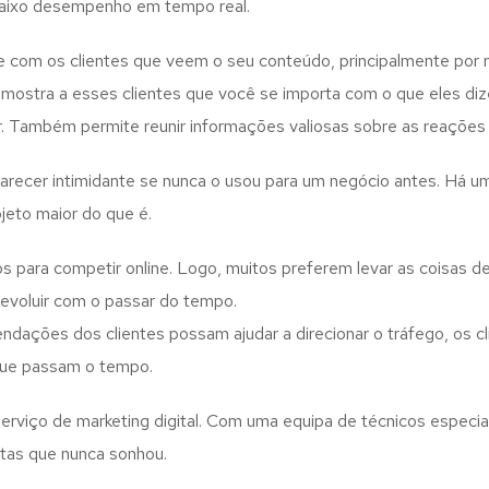
 baixo desempenho em tempo real.
e com os clientes que veem o seu conteúdo, principalmente por 
o mostra a esses clientes que você se importa com o que eles d
. Também permite reunir informações valiosas sobre as reações e
 parecer intimidante se nunca o usou para um negócio antes. Há 
jeto maior do que é.
para competir online. Logo, muitos preferem levar as coisas d
 evoluir com o passar do tempo.
ações dos clientes possam ajudar a direcionar o tráfego, os cli
que passam o tempo.
rviço de marketing digital. Com uma equipa de técnicos especial
tas que nunca sonhou.