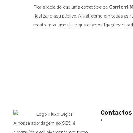
Fica a ideia de que uma estratégia de
Content M
fidelizar o seu público. Afinal, como em todas as 
mostramos empatia e que criamos ligações durad
Contactos
Morada:
Ave
A nossa abordagem ao SEO é
N.º 375,
construída exclusivamente em torno