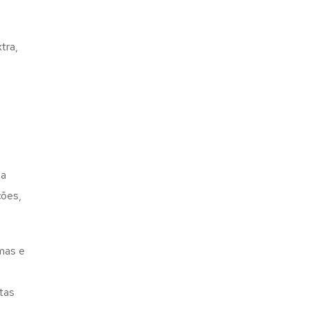
tra,
ma
ções,
mas e
stas