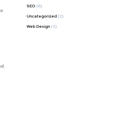
SEO
(6)
se
Uncategorized
(2)
a
Web Design
(3)
al;