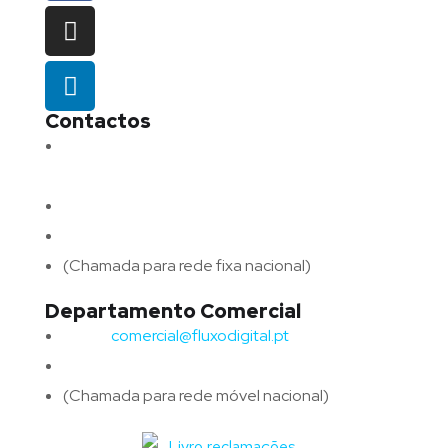
Contactos
Morada:
Avenida Barros e Soares N.º 375,
4715-213 Braga – Portugal
Email:
geral@fluxodigital.pt
Telefone:
(+351) 253 773 151
(Chamada para rede fixa nacional)
Departamento Comercial
Email:
comercial@fluxodigital.pt
Telefone:
(+351)
917 417 057
(Chamada para rede móvel nacional)