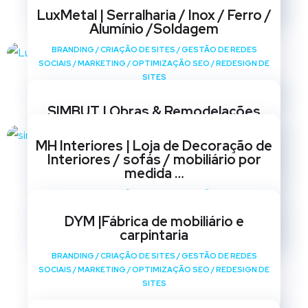
LuxMetal | Serralharia / Inox / Ferro /
Alumínio /Soldagem
BRANDING
/
CRIAÇÃO DE SITES
/
GESTÃO DE REDES
SOCIAIS
/
MARKETING
/
OPTIMIZAÇÃO SEO
/
REDESIGN DE
SITES
SIMBUT | Obras & Remodelações
BRANDING
/
CRIAÇÃO DE SITES
/
GESTÃO DE REDES
MH Interiores | Loja de Decoração de
SOCIAIS
/
MARKETING
/
OPTIMIZAÇÃO SEO
/
REDESIGN DE
Interiores / sofás / mobiliário por
SITES
medida …
BRANDING
/
CRIAÇÃO DE SITES
/
GESTÃO DE REDES
SOCIAIS
/
MARKETING
/
OPTIMIZAÇÃO SEO
/
REDESIGN DE
DYM |Fábrica de mobiliário e
SITES
carpintaria
BRANDING
/
CRIAÇÃO DE SITES
/
GESTÃO DE REDES
SOCIAIS
/
MARKETING
/
OPTIMIZAÇÃO SEO
/
REDESIGN DE
SITES