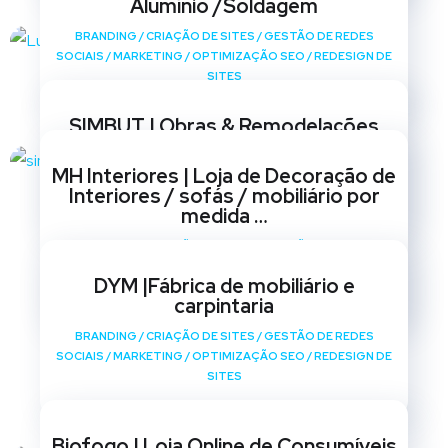
Alumínio /Soldagem
BRANDING
/
CRIAÇÃO DE SITES
/
GESTÃO DE REDES
SOCIAIS
/
MARKETING
/
OPTIMIZAÇÃO SEO
/
REDESIGN DE
SITES
SIMBUT | Obras & Remodelações
BRANDING
/
CRIAÇÃO DE SITES
/
GESTÃO DE REDES
MH Interiores | Loja de Decoração de
SOCIAIS
/
MARKETING
/
OPTIMIZAÇÃO SEO
/
REDESIGN DE
Interiores / sofás / mobiliário por
SITES
medida …
BRANDING
/
CRIAÇÃO DE SITES
/
GESTÃO DE REDES
SOCIAIS
/
MARKETING
/
OPTIMIZAÇÃO SEO
/
REDESIGN DE
DYM |Fábrica de mobiliário e
SITES
carpintaria
BRANDING
/
CRIAÇÃO DE SITES
/
GESTÃO DE REDES
SOCIAIS
/
MARKETING
/
OPTIMIZAÇÃO SEO
/
REDESIGN DE
SITES
Biofogo | Loja Online de Consumíveis