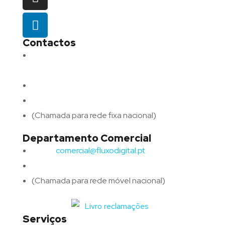
Contactos
Morada:
Avenida Barros e Soares N.º 375,
4715-213 Braga – Portugal
Email:
geral@fluxodigital.pt
Telefone:
(+351) 253 773 151
(Chamada para rede fixa nacional)
Departamento Comercial
Email:
comercial@fluxodigital.pt
Telefone:
(+351)
917 417 057
(Chamada para rede móvel nacional)
Serviços