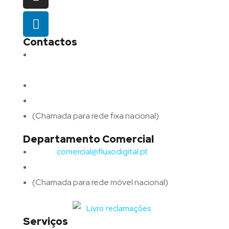
Contactos
Morada:
Avenida Barros e Soares N.º 375,
4715-213 Braga – Portugal
Email:
geral@fluxodigital.pt
Telefone:
(+351) 253 773 151
(Chamada para rede fixa nacional)
Departamento Comercial
Email:
comercial@fluxodigital.pt
Telefone:
(+351)
917 417 057
(Chamada para rede móvel nacional)
Serviços