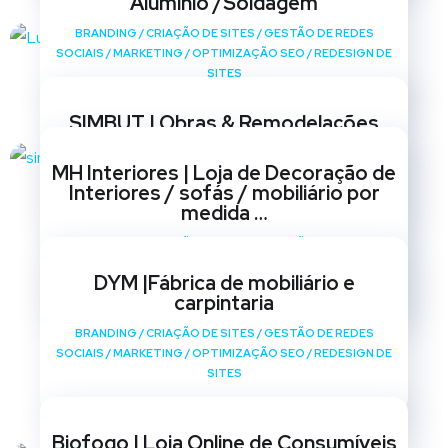
Alumínio /Soldagem
BRANDING
/
CRIAÇÃO DE SITES
/
GESTÃO DE REDES
SOCIAIS
/
MARKETING
/
OPTIMIZAÇÃO SEO
/
REDESIGN DE
SITES
SIMBUT | Obras & Remodelações
BRANDING
/
CRIAÇÃO DE SITES
/
GESTÃO DE REDES
MH Interiores | Loja de Decoração de
SOCIAIS
/
MARKETING
/
OPTIMIZAÇÃO SEO
/
REDESIGN DE
Interiores / sofás / mobiliário por
SITES
medida …
BRANDING
/
CRIAÇÃO DE SITES
/
GESTÃO DE REDES
SOCIAIS
/
MARKETING
/
OPTIMIZAÇÃO SEO
/
REDESIGN DE
DYM |Fábrica de mobiliário e
SITES
carpintaria
BRANDING
/
CRIAÇÃO DE SITES
/
GESTÃO DE REDES
SOCIAIS
/
MARKETING
/
OPTIMIZAÇÃO SEO
/
REDESIGN DE
SITES
Biofogo | Loja Online de Consumíveis