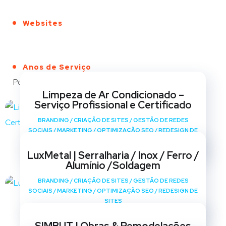
Websites
Anos de Serviço
Portfólio
Limpeza de Ar Condicionado –
Serviço Profissional e Certificado
BRANDING
/
CRIAÇÃO DE SITES
/
GESTÃO DE REDES
SOCIAIS
/
MARKETING
/
OPTIMIZAÇÃO SEO
/
REDESIGN DE
SITES
LuxMetal | Serralharia / Inox / Ferro /
Alumínio /Soldagem
BRANDING
/
CRIAÇÃO DE SITES
/
GESTÃO DE REDES
SOCIAIS
/
MARKETING
/
OPTIMIZAÇÃO SEO
/
REDESIGN DE
SITES