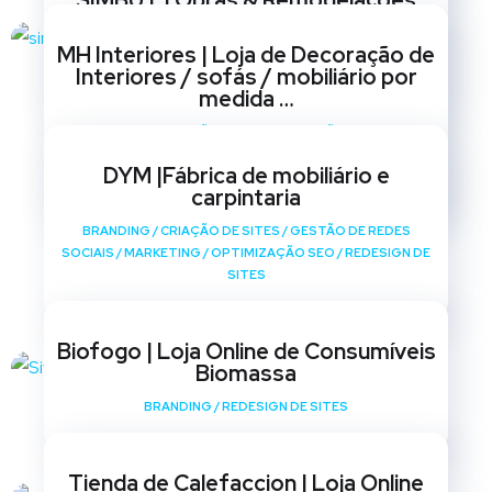
SIMBUT | Obras & Remodelações
BRANDING
/
CRIAÇÃO DE SITES
/
GESTÃO DE REDES
MH Interiores | Loja de Decoração de
SOCIAIS
/
MARKETING
/
OPTIMIZAÇÃO SEO
/
REDESIGN DE
Interiores / sofás / mobiliário por
SITES
medida …
BRANDING
/
CRIAÇÃO DE SITES
/
GESTÃO DE REDES
SOCIAIS
/
MARKETING
/
OPTIMIZAÇÃO SEO
/
REDESIGN DE
DYM |Fábrica de mobiliário e
SITES
carpintaria
BRANDING
/
CRIAÇÃO DE SITES
/
GESTÃO DE REDES
SOCIAIS
/
MARKETING
/
OPTIMIZAÇÃO SEO
/
REDESIGN DE
SITES
Biofogo | Loja Online de Consumíveis
Biomassa
BRANDING
/
REDESIGN DE SITES
Tienda de Calefaccion | Loja Online