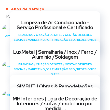
Anos de Serviço
Portfólio
Limpeza de Ar Condicionado –
Serviço Profissional e Certificado
BRANDING
/
CRIAÇÃO DE SITES
/
GESTÃO DE REDES
SOCIAIS
/
MARKETING
/
OPTIMIZAÇÃO SEO
/
REDESIGN DE
SITES
LuxMetal | Serralharia / Inox / Ferro /
Alumínio /Soldagem
BRANDING
/
CRIAÇÃO DE SITES
/
GESTÃO DE REDES
SOCIAIS
/
MARKETING
/
OPTIMIZAÇÃO SEO
/
REDESIGN DE
SITES
SIMBUT | Obras & Remodelações
BRANDING
/
CRIAÇÃO DE SITES
/
GESTÃO DE REDES
MH Interiores | Loja de Decoração de
SOCIAIS
/
MARKETING
/
OPTIMIZAÇÃO SEO
/
REDESIGN DE
Interiores / sofás / mobiliário por
SITES
medida …