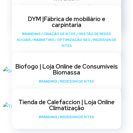
BRANDING
/
CRIAÇÃO DE SITES
/
GESTÃO DE REDES
SOCIAIS
/
MARKETING
/
OPTIMIZAÇÃO SEO
/
REDESIGN DE
DYM |Fábrica de mobiliário e
SITES
carpintaria
BRANDING
/
CRIAÇÃO DE SITES
/
GESTÃO DE REDES
SOCIAIS
/
MARKETING
/
OPTIMIZAÇÃO SEO
/
REDESIGN DE
SITES
Biofogo | Loja Online de Consumíveis
Biomassa
BRANDING
/
REDESIGN DE SITES
Tienda de Calefaccion | Loja Online
Climatização
BRANDING
/
REDESIGN DE SITES