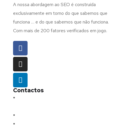
A nossa abordagem ao SEO é construída
exclusivamente em torno do que sabemos que
funciona … e do que sabemos que não funciona.
Com mais de 200 fatores verificados em jogo.
Contactos
Morada:
Avenida Barros e Soares N.º 375,
4715-213 Braga – Portugal
Email:
geral@fluxodigital.pt
Telefone:
(+351) 253 773 151