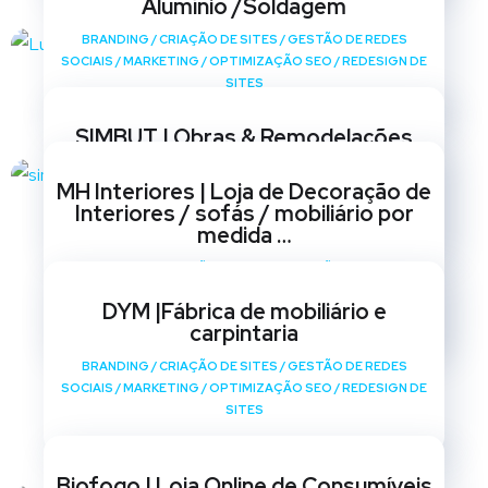
Alumínio /Soldagem
BRANDING
/
CRIAÇÃO DE SITES
/
GESTÃO DE REDES
SOCIAIS
/
MARKETING
/
OPTIMIZAÇÃO SEO
/
REDESIGN DE
SITES
SIMBUT | Obras & Remodelações
BRANDING
/
CRIAÇÃO DE SITES
/
GESTÃO DE REDES
MH Interiores | Loja de Decoração de
SOCIAIS
/
MARKETING
/
OPTIMIZAÇÃO SEO
/
REDESIGN DE
Interiores / sofás / mobiliário por
SITES
medida …
BRANDING
/
CRIAÇÃO DE SITES
/
GESTÃO DE REDES
SOCIAIS
/
MARKETING
/
OPTIMIZAÇÃO SEO
/
REDESIGN DE
DYM |Fábrica de mobiliário e
SITES
carpintaria
BRANDING
/
CRIAÇÃO DE SITES
/
GESTÃO DE REDES
SOCIAIS
/
MARKETING
/
OPTIMIZAÇÃO SEO
/
REDESIGN DE
SITES
Biofogo | Loja Online de Consumíveis