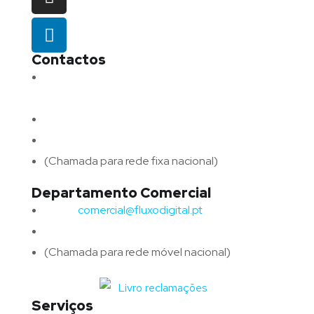
Contactos
Morada:
Avenida Barros e Soares N.º 375,
4715-213 Braga – Portugal
Email:
geral@fluxodigital.pt
Telefone:
(+351) 253 773 151
(Chamada para rede fixa nacional)
Departamento Comercial
Email:
comercial@fluxodigital.pt
Telefone:
(+351)
917 417 057
(Chamada para rede móvel nacional)
Serviços