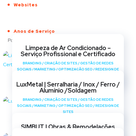
Websites
Anos de Serviço
Portfólio
Limpeza de Ar Condicionado –
Serviço Profissional e Certificado
BRANDING
/
CRIAÇÃO DE SITES
/
GESTÃO DE REDES
SOCIAIS
/
MARKETING
/
OPTIMIZAÇÃO SEO
/
REDESIGN DE
SITES
LuxMetal | Serralharia / Inox / Ferro /
Alumínio /Soldagem
BRANDING
/
CRIAÇÃO DE SITES
/
GESTÃO DE REDES
SOCIAIS
/
MARKETING
/
OPTIMIZAÇÃO SEO
/
REDESIGN DE
SITES
SIMBUT | Obras & Remodelações