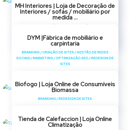
BRANDING
/
CRIAÇÃO DE SITES
/
GESTÃO DE REDES
MH Interiores | Loja de Decoração de
SOCIAIS
/
MARKETING
/
OPTIMIZAÇÃO SEO
/
REDESIGN DE
Interiores / sofás / mobiliário por
SITES
medida …
BRANDING
/
CRIAÇÃO DE SITES
/
GESTÃO DE REDES
SOCIAIS
/
MARKETING
/
OPTIMIZAÇÃO SEO
/
REDESIGN DE
DYM |Fábrica de mobiliário e
SITES
carpintaria
BRANDING
/
CRIAÇÃO DE SITES
/
GESTÃO DE REDES
SOCIAIS
/
MARKETING
/
OPTIMIZAÇÃO SEO
/
REDESIGN DE
SITES
Biofogo | Loja Online de Consumíveis
Biomassa
BRANDING
/
REDESIGN DE SITES
Tienda de Calefaccion | Loja Online
Climatização