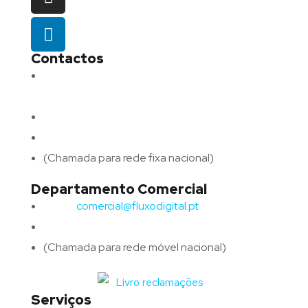
Contactos
Morada:
Avenida Barros e Soares N.º 375,
4715-213 Braga – Portugal
Email:
geral@fluxodigital.pt
Telefone:
(+351) 253 773 151
(Chamada para rede fixa nacional)
Departamento Comercial
Email:
comercial@fluxodigital.pt
Telefone:
(+351)
917 417 057
(Chamada para rede móvel nacional)
Serviços