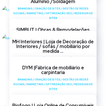
Alumínio /Soldagem
BRANDING
/
CRIAÇÃO DE SITES
/
GESTÃO DE REDES
SOCIAIS
/
MARKETING
/
OPTIMIZAÇÃO SEO
/
REDESIGN DE
SITES
SIMBUT | Obras & Remodelações
BRANDING
/
CRIAÇÃO DE SITES
/
GESTÃO DE REDES
MH Interiores | Loja de Decoração de
SOCIAIS
/
MARKETING
/
OPTIMIZAÇÃO SEO
/
REDESIGN DE
Interiores / sofás / mobiliário por
SITES
medida …
BRANDING
/
CRIAÇÃO DE SITES
/
GESTÃO DE REDES
SOCIAIS
/
MARKETING
/
OPTIMIZAÇÃO SEO
/
REDESIGN DE
DYM |Fábrica de mobiliário e
SITES
carpintaria
BRANDING
/
CRIAÇÃO DE SITES
/
GESTÃO DE REDES
SOCIAIS
/
MARKETING
/
OPTIMIZAÇÃO SEO
/
REDESIGN DE
SITES
Biofogo | Loja Online de Consumíveis