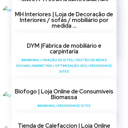
SIMBUT | Obras & Remodelações
BRANDING
/
CRIAÇÃO DE SITES
/
GESTÃO DE REDES
MH Interiores | Loja de Decoração de
SOCIAIS
/
MARKETING
/
OPTIMIZAÇÃO SEO
/
REDESIGN DE
Interiores / sofás / mobiliário por
SITES
medida …
BRANDING
/
CRIAÇÃO DE SITES
/
GESTÃO DE REDES
SOCIAIS
/
MARKETING
/
OPTIMIZAÇÃO SEO
/
REDESIGN DE
DYM |Fábrica de mobiliário e
SITES
carpintaria
BRANDING
/
CRIAÇÃO DE SITES
/
GESTÃO DE REDES
SOCIAIS
/
MARKETING
/
OPTIMIZAÇÃO SEO
/
REDESIGN DE
SITES
Biofogo | Loja Online de Consumíveis
Biomassa
BRANDING
/
REDESIGN DE SITES
Tienda de Calefaccion | Loja Online