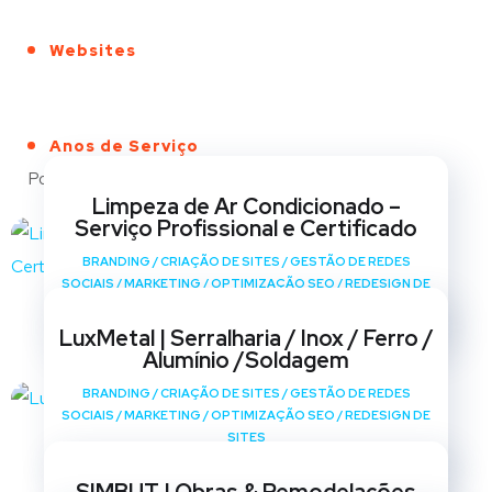
Websites
Anos de Serviço
Portfólio
Limpeza de Ar Condicionado –
Serviço Profissional e Certificado
BRANDING
/
CRIAÇÃO DE SITES
/
GESTÃO DE REDES
SOCIAIS
/
MARKETING
/
OPTIMIZAÇÃO SEO
/
REDESIGN DE
SITES
LuxMetal | Serralharia / Inox / Ferro /
Alumínio /Soldagem
BRANDING
/
CRIAÇÃO DE SITES
/
GESTÃO DE REDES
SOCIAIS
/
MARKETING
/
OPTIMIZAÇÃO SEO
/
REDESIGN DE
SITES