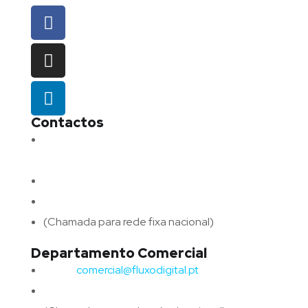
Contactos
Morada:
Avenida Barros e Soares N.º 375,
4715-213 Braga – Portugal
Email:
geral@fluxodigital.pt
Telefone:
(+351) 253 773 151
(Chamada para rede fixa nacional)
Departamento Comercial
Email:
comercial@fluxodigital.pt
Telefone:
(+351)
917 417 057