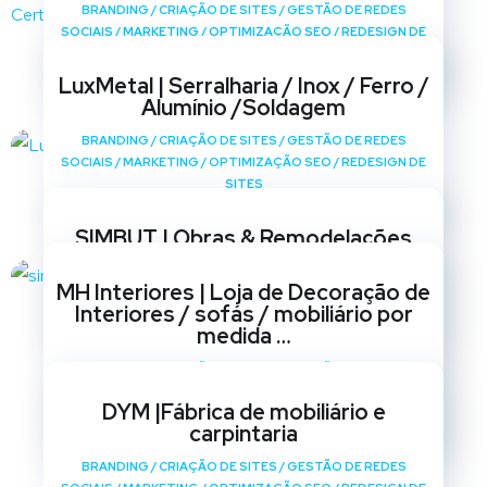
BRANDING
/
CRIAÇÃO DE SITES
/
GESTÃO DE REDES
SOCIAIS
/
MARKETING
/
OPTIMIZAÇÃO SEO
/
REDESIGN DE
SITES
LuxMetal | Serralharia / Inox / Ferro /
Alumínio /Soldagem
BRANDING
/
CRIAÇÃO DE SITES
/
GESTÃO DE REDES
SOCIAIS
/
MARKETING
/
OPTIMIZAÇÃO SEO
/
REDESIGN DE
SITES
SIMBUT | Obras & Remodelações
BRANDING
/
CRIAÇÃO DE SITES
/
GESTÃO DE REDES
MH Interiores | Loja de Decoração de
SOCIAIS
/
MARKETING
/
OPTIMIZAÇÃO SEO
/
REDESIGN DE
Interiores / sofás / mobiliário por
SITES
medida …
BRANDING
/
CRIAÇÃO DE SITES
/
GESTÃO DE REDES
SOCIAIS
/
MARKETING
/
OPTIMIZAÇÃO SEO
/
REDESIGN DE
DYM |Fábrica de mobiliário e
SITES
carpintaria
BRANDING
/
CRIAÇÃO DE SITES
/
GESTÃO DE REDES