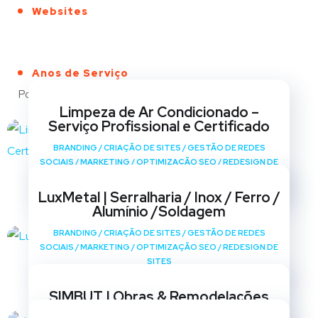
Websites
Anos de Serviço
Portfólio
Limpeza de Ar Condicionado –
Serviço Profissional e Certificado
BRANDING
/
CRIAÇÃO DE SITES
/
GESTÃO DE REDES
SOCIAIS
/
MARKETING
/
OPTIMIZAÇÃO SEO
/
REDESIGN DE
SITES
LuxMetal | Serralharia / Inox / Ferro /
Alumínio /Soldagem
BRANDING
/
CRIAÇÃO DE SITES
/
GESTÃO DE REDES
SOCIAIS
/
MARKETING
/
OPTIMIZAÇÃO SEO
/
REDESIGN DE
SITES
SIMBUT | Obras & Remodelações