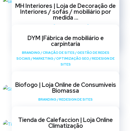
BRANDING
/
CRIAÇÃO DE SITES
/
GESTÃO DE REDES
MH Interiores | Loja de Decoração de
SOCIAIS
/
MARKETING
/
OPTIMIZAÇÃO SEO
/
REDESIGN DE
Interiores / sofás / mobiliário por
SITES
medida …
BRANDING
/
CRIAÇÃO DE SITES
/
GESTÃO DE REDES
SOCIAIS
/
MARKETING
/
OPTIMIZAÇÃO SEO
/
REDESIGN DE
DYM |Fábrica de mobiliário e
SITES
carpintaria
BRANDING
/
CRIAÇÃO DE SITES
/
GESTÃO DE REDES
SOCIAIS
/
MARKETING
/
OPTIMIZAÇÃO SEO
/
REDESIGN DE
SITES
Biofogo | Loja Online de Consumíveis
Biomassa
BRANDING
/
REDESIGN DE SITES
Tienda de Calefaccion | Loja Online
Climatização