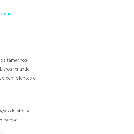
rátis
 os tamanhos.
ucros, criando
se com clientes e
ação de site, a
no campo.