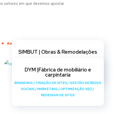
e os setores em que devemos apostar
Anos de Serviço
SIMBUT | Obras & Remodelações
BRANDING
/
CRIAÇÃO DE SITES
/
GESTÃO DE REDES
SOCIAIS
/
MARKETING
/
OPTIMIZAÇÃO SEO
/
DYM |Fábrica de mobiliário e
REDESIGN DE SITES
carpintaria
BRANDING
/
CRIAÇÃO DE SITES
/
GESTÃO DE REDES
SOCIAIS
/
MARKETING
/
OPTIMIZAÇÃO SEO
/
REDESIGN DE SITES