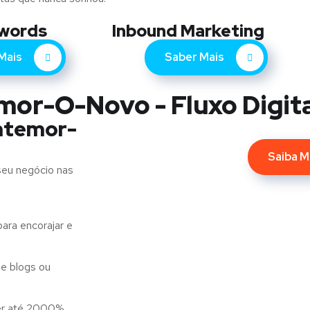
words
Inbound Marketing
Mais
Saber Mais
mor-O-Novo - Fluxo Digit
ntemor-
Saiba M
seu negócio nas
ara encorajar e
e blogs ou
er até 2000%