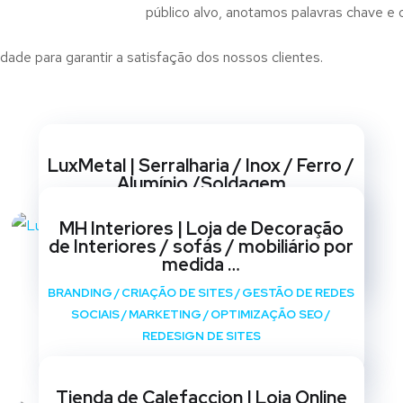
público alvo, anotamos palavras chave 
ade para garantir a satisfação dos nossos clientes.
Websites
LuxMetal | Serralharia / Inox / Ferro /
Alumínio /Soldagem
BRANDING
/
CRIAÇÃO DE SITES
/
GESTÃO DE REDES
MH Interiores | Loja de Decoração
SOCIAIS
/
MARKETING
/
OPTIMIZAÇÃO SEO
/
de Interiores / sofás / mobiliário por
REDESIGN DE SITES
medida …
BRANDING
/
CRIAÇÃO DE SITES
/
GESTÃO DE REDES
SOCIAIS
/
MARKETING
/
OPTIMIZAÇÃO SEO
/
REDESIGN DE SITES
Tienda de Calefaccion | Loja Online