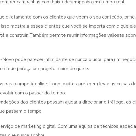
interromper campanhas com baixo desempenho em tempo real.
e diretamente com os clientes que veem o seu conteúdo, princ
. Isso mostra a esses clientes que você se importa com o que e
á a construir. Também permite reunir informações valiosas sobr
O-Novo pode parecer intimidante se nunca o usou para um negóc
com que pareça um projeto maior do que é.
para competir online. Logo, muitos preferem levar as coisas d
 evoluir com o passar do tempo.
ações dos clientes possam ajudar a direcionar o tráfego, os cli
que passam o tempo.
rviço de marketing digital. Com uma equipa de técnicos especial
tas que nunca sonhou.