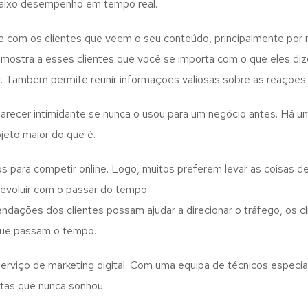
 baixo desempenho em tempo real.
e com os clientes que veem o seu conteúdo, principalmente por 
o mostra a esses clientes que você se importa com o que eles d
. Também permite reunir informações valiosas sobre as reações e
 parecer intimidante se nunca o usou para um negócio antes. Há 
jeto maior do que é.
para competir online. Logo, muitos preferem levar as coisas d
 evoluir com o passar do tempo.
ações dos clientes possam ajudar a direcionar o tráfego, os cli
que passam o tempo.
rviço de marketing digital. Com uma equipa de técnicos especial
tas que nunca sonhou.