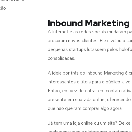
ção
Inbound Marketing 
A Internet e as redes sociais mudaram 
procuram novos clientes. Ele nivelou o c
pequenas startups lutassem pelos holof
consolidadas.
A ideia por trás do Inbound Marketing é 
interessantes e úteis para o público-alvo.
Então, em vez de entrar em contato ativ
presente em sua vida online, oferecend
que não queiram comprar algo agora.
Já tem uma loja online ou um site? Deixe
implementamos a plataforma e tratamos d