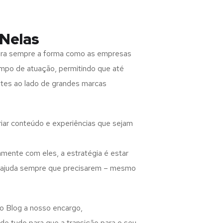
Nelas
para sempre a forma como as empresas
ampo de atuação, permitindo que até
otes ao lado de grandes marcas
criar conteúdo e experiências que sejam
amente com eles, a estratégia é estar
o ajuda sempre que precisarem – mesmo
 o Blog a nosso encargo,
e tudo para que a transição para o seu