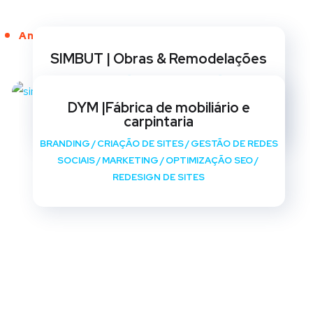
Anos de Serviço
SIMBUT | Obras & Remodelações
BRANDING
/
CRIAÇÃO DE SITES
/
GESTÃO DE REDES
SOCIAIS
/
MARKETING
/
OPTIMIZAÇÃO SEO
/
DYM |Fábrica de mobiliário e
REDESIGN DE SITES
carpintaria
BRANDING
/
CRIAÇÃO DE SITES
/
GESTÃO DE REDES
SOCIAIS
/
MARKETING
/
OPTIMIZAÇÃO SEO
/
REDESIGN DE SITES