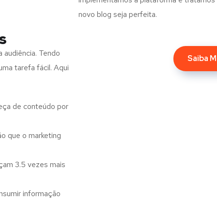
novo blog seja perfeita.
s
a audiência. Tendo
Saiba M
ma tarefa fácil. Aqui
eça de conteúdo por
o que o marketing
nçam 3.5 vezes mais
nsumir informação