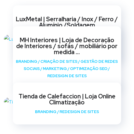
Websites
LuxMetal | Serralharia / Inox / Ferro /
Alumínio /Soldagem
BRANDING
/
CRIAÇÃO DE SITES
/
GESTÃO DE REDES
MH Interiores | Loja de Decoração
SOCIAIS
/
MARKETING
/
OPTIMIZAÇÃO SEO
/
de Interiores / sofás / mobiliário por
REDESIGN DE SITES
medida …
BRANDING
/
CRIAÇÃO DE SITES
/
GESTÃO DE REDES
SOCIAIS
/
MARKETING
/
OPTIMIZAÇÃO SEO
/
REDESIGN DE SITES
Tienda de Calefaccion | Loja Online
Climatização
BRANDING
/
REDESIGN DE SITES