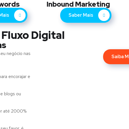
words
Inbound Marketing
Mais
Saber Mais
 Fluxo Digital
as
seu negócio nas
Saiba M
ara encorajar e
e blogs ou
er até 2000%
seu favor. é