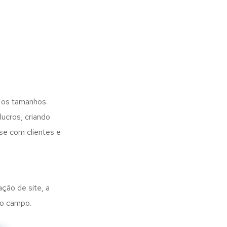
 os tamanhos.
ucros, criando
se com clientes e
ação de site, a
no campo.