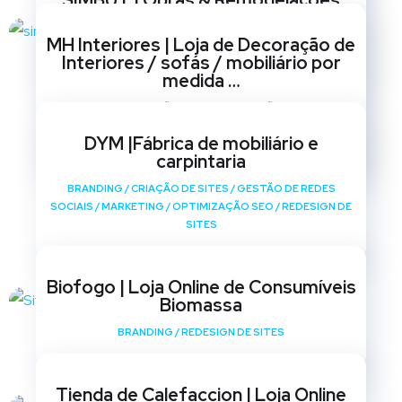
SIMBUT | Obras & Remodelações
BRANDING
/
CRIAÇÃO DE SITES
/
GESTÃO DE REDES
MH Interiores | Loja de Decoração de
SOCIAIS
/
MARKETING
/
OPTIMIZAÇÃO SEO
/
REDESIGN DE
Interiores / sofás / mobiliário por
SITES
medida …
BRANDING
/
CRIAÇÃO DE SITES
/
GESTÃO DE REDES
SOCIAIS
/
MARKETING
/
OPTIMIZAÇÃO SEO
/
REDESIGN DE
DYM |Fábrica de mobiliário e
SITES
carpintaria
BRANDING
/
CRIAÇÃO DE SITES
/
GESTÃO DE REDES
SOCIAIS
/
MARKETING
/
OPTIMIZAÇÃO SEO
/
REDESIGN DE
SITES
Biofogo | Loja Online de Consumíveis
Biomassa
BRANDING
/
REDESIGN DE SITES
Tienda de Calefaccion | Loja Online