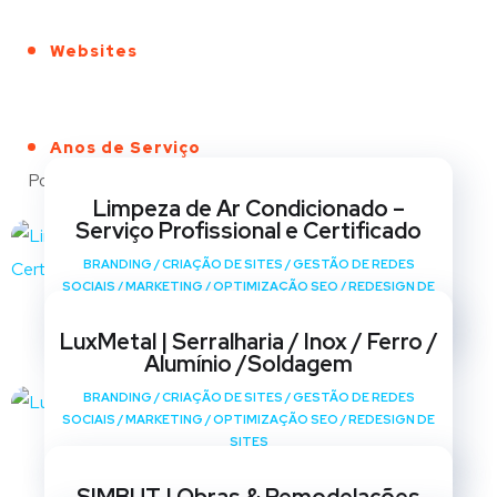
Websites
Anos de Serviço
Portfólio
Limpeza de Ar Condicionado –
Serviço Profissional e Certificado
BRANDING
/
CRIAÇÃO DE SITES
/
GESTÃO DE REDES
SOCIAIS
/
MARKETING
/
OPTIMIZAÇÃO SEO
/
REDESIGN DE
SITES
LuxMetal | Serralharia / Inox / Ferro /
Alumínio /Soldagem
BRANDING
/
CRIAÇÃO DE SITES
/
GESTÃO DE REDES
SOCIAIS
/
MARKETING
/
OPTIMIZAÇÃO SEO
/
REDESIGN DE
SITES