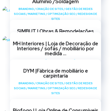
Alumínio /Soldagem
BRANDING
/
CRIAÇÃO DE SITES
/
GESTÃO DE REDES
SOCIAIS
/
MARKETING
/
OPTIMIZAÇÃO SEO
/
REDESIGN DE
SITES
SIMBUT | Obras & Remodelações
BRANDING
/
CRIAÇÃO DE SITES
/
GESTÃO DE REDES
MH Interiores | Loja de Decoração de
SOCIAIS
/
MARKETING
/
OPTIMIZAÇÃO SEO
/
REDESIGN DE
Interiores / sofás / mobiliário por
SITES
medida …
BRANDING
/
CRIAÇÃO DE SITES
/
GESTÃO DE REDES
SOCIAIS
/
MARKETING
/
OPTIMIZAÇÃO SEO
/
REDESIGN DE
DYM |Fábrica de mobiliário e
SITES
carpintaria
BRANDING
/
CRIAÇÃO DE SITES
/
GESTÃO DE REDES
SOCIAIS
/
MARKETING
/
OPTIMIZAÇÃO SEO
/
REDESIGN DE
SITES
Biofogo | Loja Online de Consumíveis