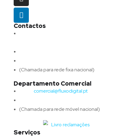
Contactos
Morada:
Avenida Barros e Soares N.º 375,
4715-213 Braga – Portugal
Email:
geral@fluxodigital.pt
Telefone:
(+351) 253 773 151
(Chamada para rede fixa nacional)
Departamento Comercial
Email:
comercial@fluxodigital.pt
Telefone:
(+351)
917 417 057
(Chamada para rede móvel nacional)
Serviços