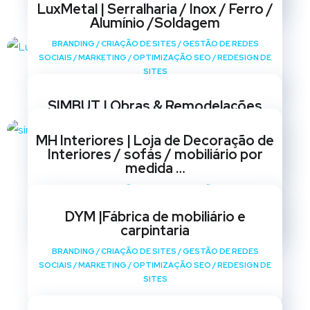
LuxMetal | Serralharia / Inox / Ferro /
Alumínio /Soldagem
BRANDING
/
CRIAÇÃO DE SITES
/
GESTÃO DE REDES
SOCIAIS
/
MARKETING
/
OPTIMIZAÇÃO SEO
/
REDESIGN DE
SITES
SIMBUT | Obras & Remodelações
BRANDING
/
CRIAÇÃO DE SITES
/
GESTÃO DE REDES
MH Interiores | Loja de Decoração de
SOCIAIS
/
MARKETING
/
OPTIMIZAÇÃO SEO
/
REDESIGN DE
Interiores / sofás / mobiliário por
SITES
medida …
BRANDING
/
CRIAÇÃO DE SITES
/
GESTÃO DE REDES
SOCIAIS
/
MARKETING
/
OPTIMIZAÇÃO SEO
/
REDESIGN DE
DYM |Fábrica de mobiliário e
SITES
carpintaria
BRANDING
/
CRIAÇÃO DE SITES
/
GESTÃO DE REDES
SOCIAIS
/
MARKETING
/
OPTIMIZAÇÃO SEO
/
REDESIGN DE
SITES