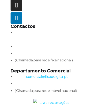
Contactos
Morada:
Avenida Barros e Soares N.º 375,
4715-213 Braga – Portugal
Email:
geral@fluxodigital.pt
Telefone:
(+351) 253 773 151
(Chamada para rede fixa nacional)
Departamento Comercial
Email:
comercial@fluxodigital.pt
Telefone:
(+351)
917 417 057
(Chamada para rede móvel nacional)