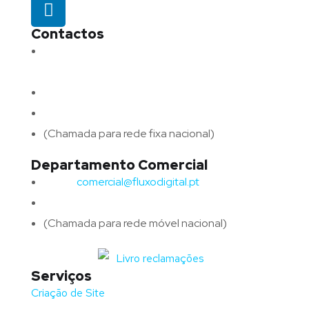
Contactos
Morada:
Avenida Barros e Soares N.º 375,
4715-213 Braga – Portugal
Email:
geral@fluxodigital.pt
Telefone:
(+351) 253 773 151
(Chamada para rede fixa nacional)
Departamento Comercial
Email:
comercial@fluxodigital.pt
Telefone:
(+351)
917 417 057
(Chamada para rede móvel nacional)
Serviços
Criação de Site