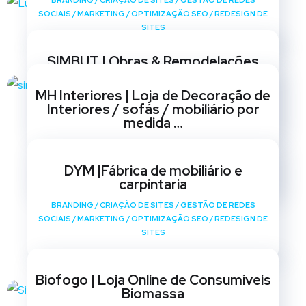
BRANDING
/
CRIAÇÃO DE SITES
/
GESTÃO DE REDES
SOCIAIS
/
MARKETING
/
OPTIMIZAÇÃO SEO
/
REDESIGN DE
SITES
SIMBUT | Obras & Remodelações
BRANDING
/
CRIAÇÃO DE SITES
/
GESTÃO DE REDES
MH Interiores | Loja de Decoração de
SOCIAIS
/
MARKETING
/
OPTIMIZAÇÃO SEO
/
REDESIGN DE
Interiores / sofás / mobiliário por
SITES
medida …
BRANDING
/
CRIAÇÃO DE SITES
/
GESTÃO DE REDES
SOCIAIS
/
MARKETING
/
OPTIMIZAÇÃO SEO
/
REDESIGN DE
DYM |Fábrica de mobiliário e
SITES
carpintaria
BRANDING
/
CRIAÇÃO DE SITES
/
GESTÃO DE REDES
SOCIAIS
/
MARKETING
/
OPTIMIZAÇÃO SEO
/
REDESIGN DE
SITES
Biofogo | Loja Online de Consumíveis
Biomassa