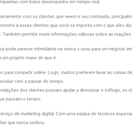
r campanhas com baixo desempenho em tempo real.
iretamente com os clientes que veem o seu conteúdo, principalm
o mostra a esses clientes que você se importa com o que eles d
. Também permite reunir informações valiosas sobre as reações e
arca pode parecer intimidante se nunca o usou para um negócio a
 um projeto maior do que é.
para competir online. Logo, muitos preferem levar as coisas d
 evoluir com o passar do tempo.
ações dos clientes possam ajudar a direcionar o tráfego, os cli
que passam o tempo.
rviço de marketing digital. Com uma equipa de técnicos especial
tas que nunca sonhou.