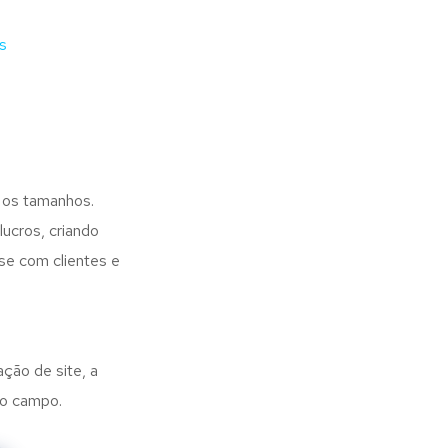
s
 os tamanhos.
ucros, criando
se com clientes e
ação de site, a
no campo.