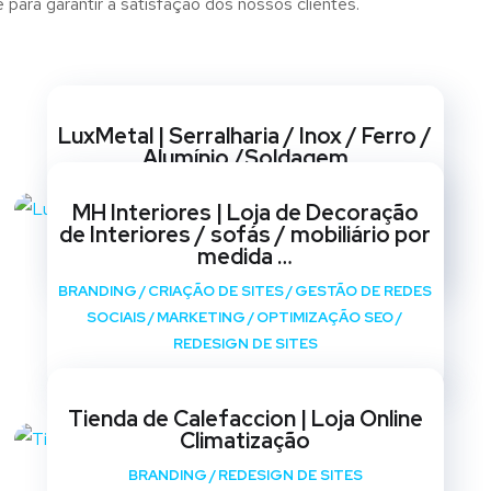
 para garantir a satisfação dos nossos clientes.
Websites
LuxMetal | Serralharia / Inox / Ferro /
Alumínio /Soldagem
BRANDING
/
CRIAÇÃO DE SITES
/
GESTÃO DE REDES
MH Interiores | Loja de Decoração
SOCIAIS
/
MARKETING
/
OPTIMIZAÇÃO SEO
/
de Interiores / sofás / mobiliário por
REDESIGN DE SITES
medida …
BRANDING
/
CRIAÇÃO DE SITES
/
GESTÃO DE REDES
SOCIAIS
/
MARKETING
/
OPTIMIZAÇÃO SEO
/
REDESIGN DE SITES
Tienda de Calefaccion | Loja Online
Climatização
BRANDING
/
REDESIGN DE SITES