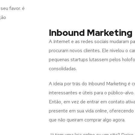
seu favor. é
ção
Inbound Marketing 
A Internet e as redes sociais mudaram 
procuram novos clientes. Ele nivelou o c
pequenas startups lutassem pelos holof
consolidadas.
A ideia por trás do Inbound Marketing é 
interessantes e úteis para o público-alvo.
Então, em vez de entrar em contato ativ
presente em sua vida online, oferecend
que não queiram comprar algo agora.
Já tem uma loja online ou um site? Deixe