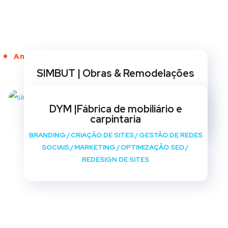
Anos de Serviço
SIMBUT | Obras & Remodelações
BRANDING
/
CRIAÇÃO DE SITES
/
GESTÃO DE REDES
SOCIAIS
/
MARKETING
/
OPTIMIZAÇÃO SEO
/
DYM |Fábrica de mobiliário e
REDESIGN DE SITES
carpintaria
BRANDING
/
CRIAÇÃO DE SITES
/
GESTÃO DE REDES
SOCIAIS
/
MARKETING
/
OPTIMIZAÇÃO SEO
/
REDESIGN DE SITES