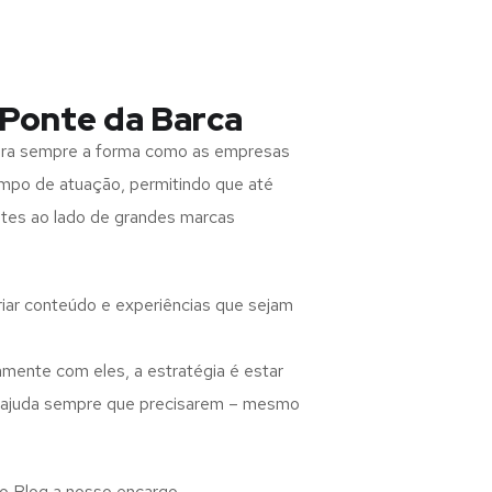
Ponte da Barca
para sempre a forma como as empresas
ampo de atuação, permitindo que até
otes ao lado de grandes marcas
criar conteúdo e experiências que sejam
amente com eles, a estratégia é estar
o ajuda sempre que precisarem – mesmo
 o Blog a nosso encargo,