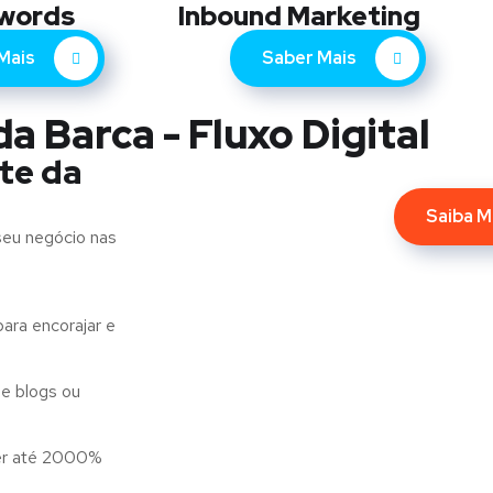
words
Inbound Marketing
Mais
Saber Mais
a Barca - Fluxo Digital
te da
Saiba M
seu negócio nas
ara encorajar e
e blogs ou
er até 2000%