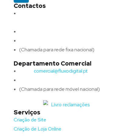
Contactos
Morada:
Avenida Barros e Soares N.º 375,
4715-213 Braga – Portugal
Email:
geral@fluxodigital.pt
Telefone:
(+351) 253 773 151
(Chamada para rede fixa nacional)
Departamento Comercial
Email:
comercial@fluxodigital.pt
Telefone:
(+351)
917 417 057
(Chamada para rede móvel nacional)
Serviços
Criação de Site
Criação de Loja Online