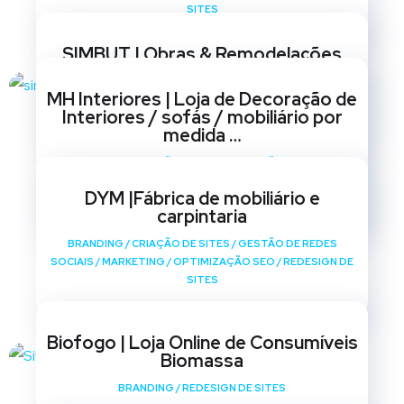
SITES
SIMBUT | Obras & Remodelações
BRANDING
/
CRIAÇÃO DE SITES
/
GESTÃO DE REDES
MH Interiores | Loja de Decoração de
SOCIAIS
/
MARKETING
/
OPTIMIZAÇÃO SEO
/
REDESIGN DE
Interiores / sofás / mobiliário por
SITES
medida …
BRANDING
/
CRIAÇÃO DE SITES
/
GESTÃO DE REDES
SOCIAIS
/
MARKETING
/
OPTIMIZAÇÃO SEO
/
REDESIGN DE
DYM |Fábrica de mobiliário e
SITES
carpintaria
BRANDING
/
CRIAÇÃO DE SITES
/
GESTÃO DE REDES
SOCIAIS
/
MARKETING
/
OPTIMIZAÇÃO SEO
/
REDESIGN DE
SITES
Biofogo | Loja Online de Consumíveis
Biomassa
BRANDING
/
REDESIGN DE SITES