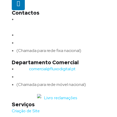
Contactos
Morada:
Avenida Barros e Soares N.º 375,
4715-213 Braga – Portugal
Email:
geral@fluxodigital.pt
Telefone:
(+351) 253 773 151
(Chamada para rede fixa nacional)
Departamento Comercial
Email:
comercial@fluxodigital.pt
Telefone:
(+351)
917 417 057
(Chamada para rede móvel nacional)
Serviços
Criação de Site