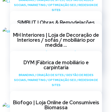
BRANDING
/
CRIAÇÃO DE SITES
/
GESTÃO DE REDES
SOCIAIS
/
MARKETING
/
OPTIMIZAÇÃO SEO
/
REDESIGN DE
SITES
SIMBUT | Obras & Remodelações
BRANDING
/
CRIAÇÃO DE SITES
/
GESTÃO DE REDES
MH Interiores | Loja de Decoração de
SOCIAIS
/
MARKETING
/
OPTIMIZAÇÃO SEO
/
REDESIGN DE
Interiores / sofás / mobiliário por
SITES
medida …
BRANDING
/
CRIAÇÃO DE SITES
/
GESTÃO DE REDES
SOCIAIS
/
MARKETING
/
OPTIMIZAÇÃO SEO
/
REDESIGN DE
DYM |Fábrica de mobiliário e
SITES
carpintaria
BRANDING
/
CRIAÇÃO DE SITES
/
GESTÃO DE REDES
SOCIAIS
/
MARKETING
/
OPTIMIZAÇÃO SEO
/
REDESIGN DE
SITES
Biofogo | Loja Online de Consumíveis
Biomassa