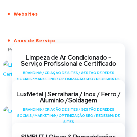
Websites
Anos de Serviço
Portfólio
Limpeza de Ar Condicionado –
Serviço Profissional e Certificado
BRANDING
/
CRIAÇÃO DE SITES
/
GESTÃO DE REDES
SOCIAIS
/
MARKETING
/
OPTIMIZAÇÃO SEO
/
REDESIGN DE
SITES
LuxMetal | Serralharia / Inox / Ferro /
Alumínio /Soldagem
BRANDING
/
CRIAÇÃO DE SITES
/
GESTÃO DE REDES
SOCIAIS
/
MARKETING
/
OPTIMIZAÇÃO SEO
/
REDESIGN DE
SITES