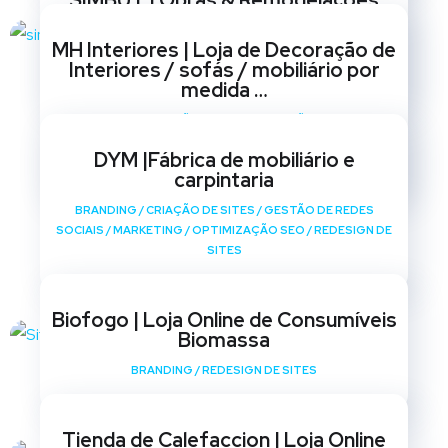
SIMBUT | Obras & Remodelações
BRANDING
/
CRIAÇÃO DE SITES
/
GESTÃO DE REDES
MH Interiores | Loja de Decoração de
SOCIAIS
/
MARKETING
/
OPTIMIZAÇÃO SEO
/
REDESIGN DE
Interiores / sofás / mobiliário por
SITES
medida …
BRANDING
/
CRIAÇÃO DE SITES
/
GESTÃO DE REDES
SOCIAIS
/
MARKETING
/
OPTIMIZAÇÃO SEO
/
REDESIGN DE
DYM |Fábrica de mobiliário e
SITES
carpintaria
BRANDING
/
CRIAÇÃO DE SITES
/
GESTÃO DE REDES
SOCIAIS
/
MARKETING
/
OPTIMIZAÇÃO SEO
/
REDESIGN DE
SITES
Biofogo | Loja Online de Consumíveis
Biomassa
BRANDING
/
REDESIGN DE SITES
Tienda de Calefaccion | Loja Online